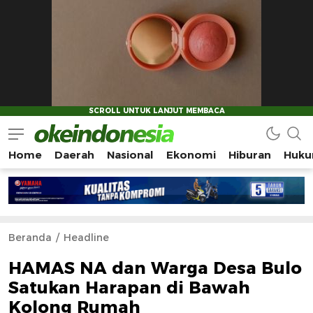
Home
Daerah
Nasional
Ekonomi
Hiburan
Huku
Okeindonesia.Online
Mengonlinekan Indonesia Secara Utuh
Beranda
Headline
HAMAS NA dan Warga Desa Bulo
Satukan Harapan di Bawah
Kolong Rumah