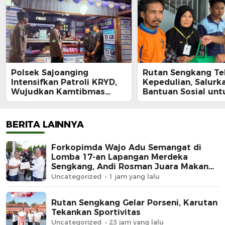
Polsek Sajoanging
Rutan Sengkang Te
Intensifkan Patroli KRYD,
Kepedulian, Salurk
Wujudkan Kamtibmas
Bantuan Sosial unt
yang Aman dan Kondusif
Keluarga Warga Bi
Kurang Mampu
BERITA LAINNYA
Forkopimda Wajo Adu Semangat di
Lomba 17-an Lapangan Merdeka
Sengkang, Andi Rosman Juara Makan
Krupuk
Uncategorized
1 jam yang lalu
Rutan Sengkang Gelar Porseni, Karutan
Tekankan Sportivitas
Uncategorized
23 jam yang lalu