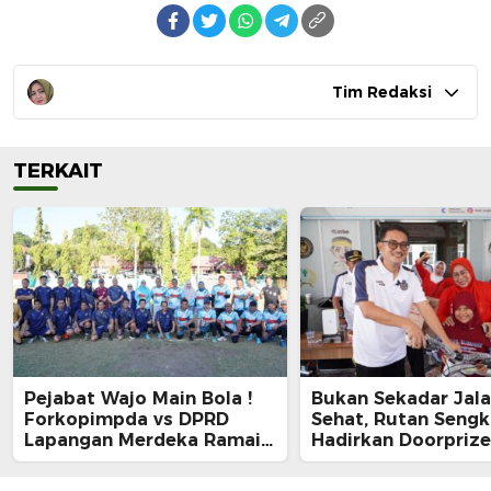
Tim Redaksi
TERKAIT
Pejabat Wajo Main Bola !
Bukan Sekadar Jal
Forkopimpda vs DPRD
Sehat, Rutan Seng
Lapangan Merdeka Ramai
Hadirkan Doorprize
di HUT RI ke-81
Lomba Semarak HU