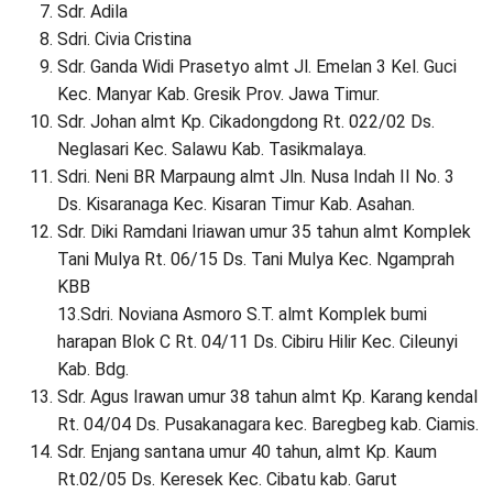
Sdr. Adila
Sdri. Civia Cristina
Sdr. Ganda Widi Prasetyo almt Jl. Emelan 3 Kel. Guci
Kec. Manyar Kab. Gresik Prov. Jawa Timur.
Sdr. Johan almt Kp. Cikadongdong Rt. 022/02 Ds.
Neglasari Kec. Salawu Kab. Tasikmalaya.
Sdri. Neni BR Marpaung almt Jln. Nusa Indah II No. 3
Ds. Kisaranaga Kec. Kisaran Timur Kab. Asahan.
Sdr. Diki Ramdani Iriawan umur 35 tahun almt Komplek
Tani Mulya Rt. 06/15 Ds. Tani Mulya Kec. Ngamprah
KBB
13.Sdri. Noviana Asmoro S.T. almt Komplek bumi
harapan Blok C Rt. 04/11 Ds. Cibiru Hilir Kec. Cileunyi
Kab. Bdg.
Sdr. Agus Irawan umur 38 tahun almt Kp. Karang kendal
Rt. 04/04 Ds. Pusakanagara kec. Baregbeg kab. Ciamis.
Sdr. Enjang santana umur 40 tahun, almt Kp. Kaum
Rt.02/05 Ds. Keresek Kec. Cibatu kab. Garut