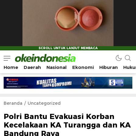
Home
Daerah
Nasional
Ekonomi
Hiburan
Huku
Okeindonesia.Online
Mengonlinekan Indonesia Secara Utuh
Beranda
Uncategorized
Polri Bantu Evakuasi Korban
Kecelakaan KA Turangga dan KA
Bandung Raya