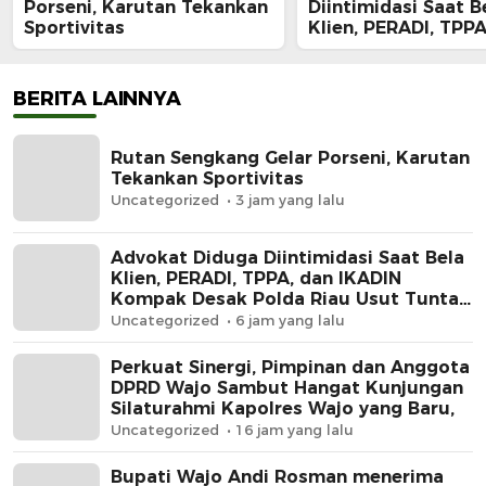
Porseni, Karutan Tekankan
Diintimidasi Saat B
Sportivitas
Klien, PERADI, TPPA
IKADIN Kompak De
Polda Riau Usut Tu
Dugaan Premanism
BERITA LAINNYA
Rutan Sengkang Gelar Porseni, Karutan
Tekankan Sportivitas
Uncategorized
3 jam yang lalu
Advokat Diduga Diintimidasi Saat Bela
Klien, PERADI, TPPA, dan IKADIN
Kompak Desak Polda Riau Usut Tuntas
Dugaan Premanisme
Uncategorized
6 jam yang lalu
Perkuat Sinergi, Pimpinan dan Anggota
DPRD Wajo Sambut Hangat Kunjungan
Silaturahmi Kapolres Wajo yang Baru,
Uncategorized
16 jam yang lalu
Bupati Wajo Andi Rosman menerima