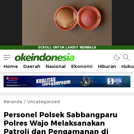
Home
Daerah
Nasional
Ekonomi
Hiburan
Huku
Okeindonesia.Online
Mengonlinekan Indonesia Secara Utuh
Beranda
Uncategorized
Personel Polsek Sabbangparu
Polres Wajo Melaksanakan
Patroli dan Pengamanan di