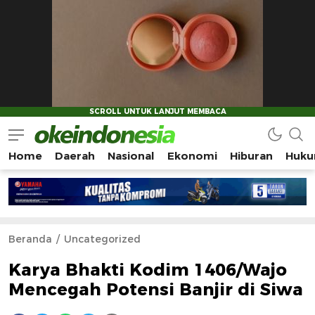
Home
Daerah
Nasional
Ekonomi
Hiburan
Huku
Okeindonesia.Online
Mengonlinekan Indonesia Secara Utuh
Beranda
Uncategorized
Karya Bhakti Kodim 1406/Wajo
Mencegah Potensi Banjir di Siwa