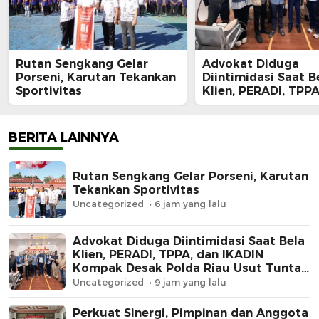
Rutan Sengkang Gelar
Advokat Diduga
Porseni, Karutan Tekankan
Diintimidasi Saat B
Sportivitas
Klien, PERADI, TPPA
IKADIN Kompak De
Polda Riau Usut Tu
Dugaan Premanism
BERITA LAINNYA
Rutan Sengkang Gelar Porseni, Karutan
Tekankan Sportivitas
Uncategorized
6 jam yang lalu
Advokat Diduga Diintimidasi Saat Bela
Klien, PERADI, TPPA, dan IKADIN
Kompak Desak Polda Riau Usut Tuntas
Dugaan Premanisme
Uncategorized
9 jam yang lalu
Perkuat Sinergi, Pimpinan dan Anggota