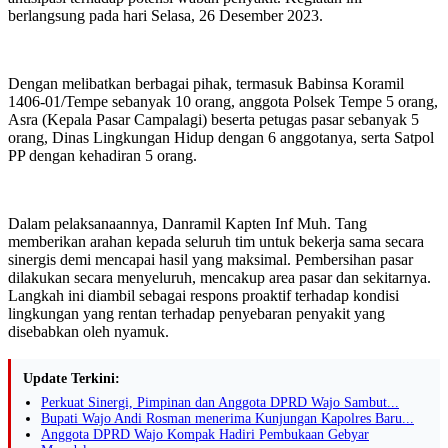
berlangsung pada hari Selasa, 26 Desember 2023.
Dengan melibatkan berbagai pihak, termasuk Babinsa Koramil
1406-01/Tempe sebanyak 10 orang, anggota Polsek Tempe 5 orang,
Asra (Kepala Pasar Campalagi) beserta petugas pasar sebanyak 5
orang, Dinas Lingkungan Hidup dengan 6 anggotanya, serta Satpol
PP dengan kehadiran 5 orang.
Dalam pelaksanaannya, Danramil Kapten Inf Muh. Tang
memberikan arahan kepada seluruh tim untuk bekerja sama secara
sinergis demi mencapai hasil yang maksimal. Pembersihan pasar
dilakukan secara menyeluruh, mencakup area pasar dan sekitarnya.
Langkah ini diambil sebagai respons proaktif terhadap kondisi
lingkungan yang rentan terhadap penyebaran penyakit yang
disebabkan oleh nyamuk.
Update Terkini:
Perkuat Sinergi, Pimpinan dan Anggota DPRD Wajo Sambut...
Bupati Wajo Andi Rosman menerima Kunjungan Kapolres Baru...
Anggota DPRD Wajo Kompak Hadiri Pembukaan Gebyar