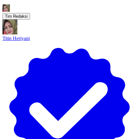
Tim Redaksi
Titin Heriyani