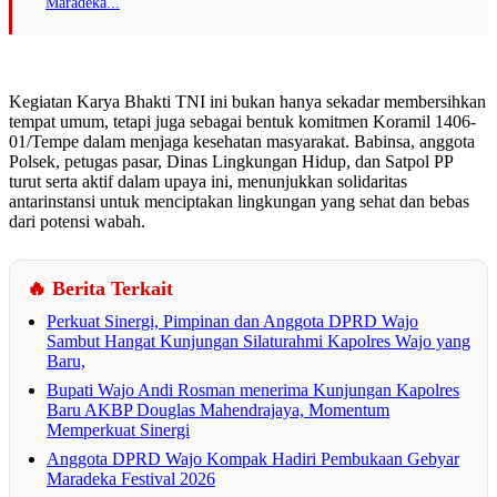
Maradeka...
Kegiatan Karya Bhakti TNI ini bukan hanya sekadar membersihkan
tempat umum, tetapi juga sebagai bentuk komitmen Koramil 1406-
01/Tempe dalam menjaga kesehatan masyarakat. Babinsa, anggota
Polsek, petugas pasar, Dinas Lingkungan Hidup, dan Satpol PP
turut serta aktif dalam upaya ini, menunjukkan solidaritas
antarinstansi untuk menciptakan lingkungan yang sehat dan bebas
dari potensi wabah.
🔥 Berita Terkait
Perkuat Sinergi, Pimpinan dan Anggota DPRD Wajo
Sambut Hangat Kunjungan Silaturahmi Kapolres Wajo yang
Baru,
Bupati Wajo Andi Rosman menerima Kunjungan Kapolres
Baru AKBP Douglas Mahendrajaya, Momentum
Memperkuat Sinergi
Anggota DPRD Wajo Kompak Hadiri Pembukaan Gebyar
Maradeka Festival 2026