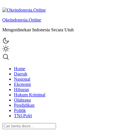
Okeindonesia.Online
Mengonlinekan Indonesia Secara Utuh
Home
Daerah
Nasional
Ekonomi
Hiburan
Hukum Kriminal
Olahraga
Pendidikan
Politik
TNI-Polri