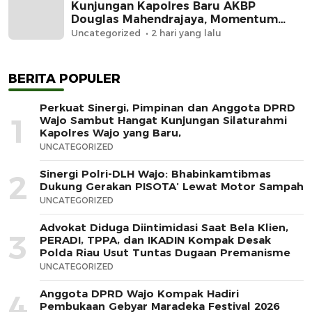
Kunjungan Kapolres Baru AKBP
Douglas Mahendrajaya, Momentum
Memperkuat Sinergi
Uncategorized
2 hari yang lalu
BERITA POPULER
Perkuat Sinergi, Pimpinan dan Anggota DPRD
1
Wajo Sambut Hangat Kunjungan Silaturahmi
Kapolres Wajo yang Baru,
UNCATEGORIZED
Sinergi Polri-DLH Wajo: Bhabinkamtibmas
2
Dukung Gerakan PISOTA’ Lewat Motor Sampah
UNCATEGORIZED
Advokat Diduga Diintimidasi Saat Bela Klien,
3
PERADI, TPPA, dan IKADIN Kompak Desak
Polda Riau Usut Tuntas Dugaan Premanisme
UNCATEGORIZED
Anggota DPRD Wajo Kompak Hadiri
4
Pembukaan Gebyar Maradeka Festival 2026