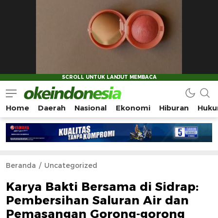
Home
Daerah
Nasional
Ekonomi
Hiburan
Huku
Okeindonesia.Online
Mengonlinekan Indonesia Secara Utuh
Beranda
Uncategorized
Karya Bakti Bersama di Sidrap:
Pembersihan Saluran Air dan
Pemasangan Gorong-gorong