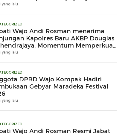
i yang lalu
ATEGORIZED
pati Wajo Andi Rosman menerima
njungan Kapolres Baru AKBP Douglas
hendrajaya, Momentum Memperkuat
ergi
i yang lalu
ATEGORIZED
ggota DPRD Wajo Kompak Hadiri
mbukaan Gebyar Maradeka Festival
26
i yang lalu
ATEGORIZED
pati Wajo Andi Rosman Resmi Jabat