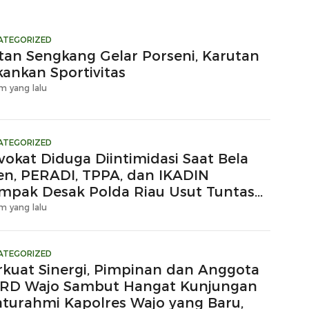
ATEGORIZED
tan Sengkang Gelar Porseni, Karutan
kankan Sportivitas
m yang lalu
ATEGORIZED
vokat Diduga Diintimidasi Saat Bela
ien, PERADI, TPPA, dan IKADIN
mpak Desak Polda Riau Usut Tuntas
gaan Premanisme
m yang lalu
ATEGORIZED
rkuat Sinergi, Pimpinan dan Anggota
RD Wajo Sambut Hangat Kunjungan
laturahmi Kapolres Wajo yang Baru,