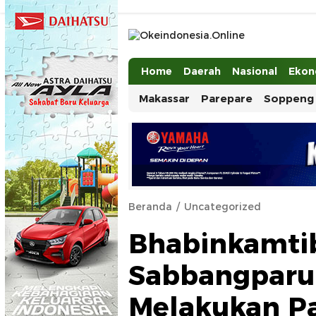
Okeindonesia.Online
Mengonlinekan Indonesia Secara Ut
Home
Daerah
Nasional
Ekon
Makassar
Parepare
Soppeng
Beranda
Uncategorized
Bhabinkamti
Sabbangparu
Melakukan Pa