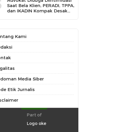
5
Advokat Diduga Diintimidasi
Saat Bela Klien, PERADI, TPPA,
dan IKADIN Kompak Desak
Polda Riau Usut Tuntas
Dugaan Premanisme
ntang Kami
daksi
ontak
galitas
doman Media Siber
de Etik Jurnalis
sclaimer
Part of