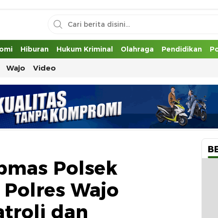
uh
omi
Hiburan
Hukum Kriminal
Olahraga
Pendidikan
Po
Wajo
Video
B
bmas Polsek
 Polres Wajo
troli dan