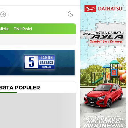
litik
TNI-Polri
ERITA POPULER