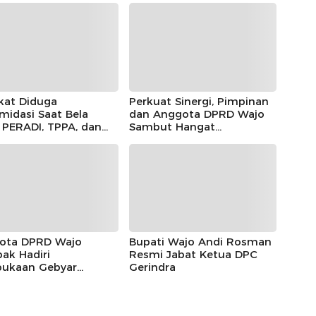
kat Diduga
Perkuat Sinergi, Pimpinan
imidasi Saat Bela
dan Anggota DPRD Wajo
, PERADI, TPPA, dan
Sambut Hangat
IN Kompak Desak
Kunjungan Silaturahmi
 Riau Usut Tuntas
Kapolres Wajo yang Baru,
an Premanisme
ota DPRD Wajo
Bupati Wajo Andi Rosman
ak Hadiri
Resmi Jabat Ketua DPC
ukaan Gebyar
Gerindra
eka Festival 2026