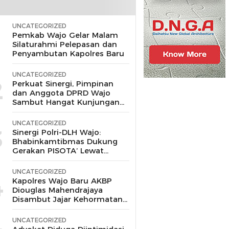
UNCATEGORIZED
1
Pemkab Wajo Gelar Malam
Silaturahmi Pelepasan dan
Penyambutan Kapolres Baru
UNCATEGORIZED
2
Perkuat Sinergi, Pimpinan
dan Anggota DPRD Wajo
Sambut Hangat Kunjungan
Silaturahmi Kapolres Wajo
yang Baru,
UNCATEGORIZED
3
Sinergi Polri-DLH Wajo:
Bhabinkamtibmas Dukung
Gerakan PISOTA’ Lewat
Motor Sampah
UNCATEGORIZED
4
Kapolres Wajo Baru AKBP
Diouglas Mahendrajaya
Disambut Jajar Kehormatan
dan Tari Padduppa
UNCATEGORIZED