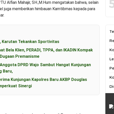
TU Alfian Mahajir, SH.,M.Hum mengatakan bahwa, selain
el juga memberikan himbauan Kamtibmas kepada para
ar.
Te
Re
, Karutan Tekankan Sportivitas
K
aat Bela Klien, PERADI, TPPA, dan IKADIN Kompak
s Dugaan Premanisme
Le
an Anggota DPRD Wajo Sambut Hangat Kunjungan
Pe
g Baru,
Ko
erima Kunjungan Kapolres Baru AKBP Douglas
perkuat Sinergi
Di