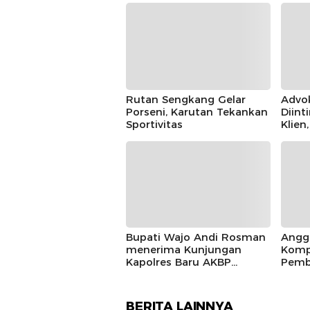
Rutan Sengkang Gelar
Advo
Porseni, Karutan Tekankan
Diint
Sportivitas
Klien
IKAD
Polda
Duga
Bupati Wajo Andi Rosman
Angg
menerima Kunjungan
Komp
Kapolres Baru AKBP
Pemb
Douglas Mahendrajaya,
Marad
Momentum Memperkuat
Sinergi
BERITA LAINNYA