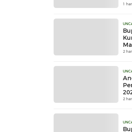
1 har
UNC
Bu
Ku
Ma
Sin
2 har
UNC
An
Pe
20
2 har
UNC
Bu