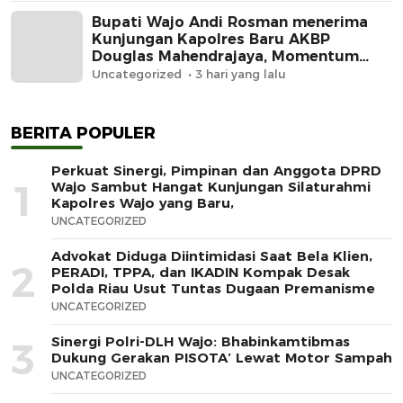
Bupati Wajo Andi Rosman menerima
Kunjungan Kapolres Baru AKBP
Douglas Mahendrajaya, Momentum
Memperkuat Sinergi
Uncategorized
3 hari yang lalu
BERITA POPULER
Perkuat Sinergi, Pimpinan dan Anggota DPRD
1
Wajo Sambut Hangat Kunjungan Silaturahmi
Kapolres Wajo yang Baru,
UNCATEGORIZED
Advokat Diduga Diintimidasi Saat Bela Klien,
2
PERADI, TPPA, dan IKADIN Kompak Desak
Polda Riau Usut Tuntas Dugaan Premanisme
UNCATEGORIZED
Sinergi Polri-DLH Wajo: Bhabinkamtibmas
3
Dukung Gerakan PISOTA’ Lewat Motor Sampah
UNCATEGORIZED