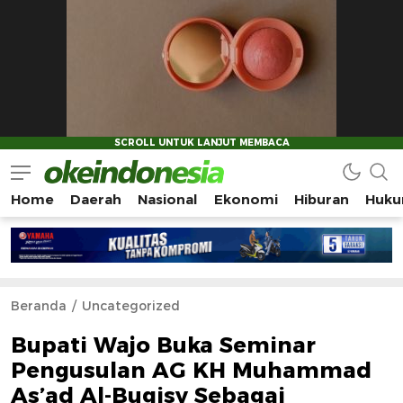
Home
Daerah
Nasional
Ekonomi
Hiburan
Huku
Okeindonesia.Online
Mengonlinekan Indonesia Secara Utuh
Beranda
Uncategorized
Bupati Wajo Buka Seminar
Pengusulan AG KH Muhammad
As’ad Al-Bugisy Sebagai