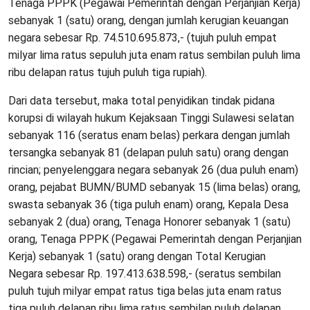
Tenaga PPPK (Pegawai Pemerintah dengan Perjanjian Kerja)
sebanyak 1 (satu) orang, dengan jumlah kerugian keuangan
negara sebesar Rp. 74.510.695.873,- (tujuh puluh empat
milyar lima ratus sepuluh juta enam ratus sembilan puluh lima
ribu delapan ratus tujuh puluh tiga rupiah).
Dari data tersebut, maka total penyidikan tindak pidana
korupsi di wilayah hukum Kejaksaan Tinggi Sulawesi selatan
sebanyak 116 (seratus enam belas) perkara dengan jumlah
tersangka sebanyak 81 (delapan puluh satu) orang dengan
rincian; penyelenggara negara sebanyak 26 (dua puluh enam)
orang, pejabat BUMN/BUMD sebanyak 15 (lima belas) orang,
swasta sebanyak 36 (tiga puluh enam) orang, Kepala Desa
sebanyak 2 (dua) orang, Tenaga Honorer sebanyak 1 (satu)
orang, Tenaga PPPK (Pegawai Pemerintah dengan Perjanjian
Kerja) sebanyak 1 (satu) orang dengan Total Kerugian
Negara sebesar Rp. 197.413.638.598,- (seratus sembilan
puluh tujuh milyar empat ratus tiga belas juta enam ratus
tiga puluh delapan ribu lima ratus sembilan puluh delapan