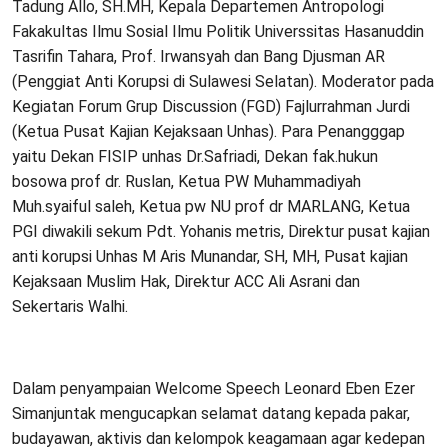
Tadung Allo, SH.MH, Kepala Departemen Antropologi
Fakakultas Ilmu Sosial Ilmu Politik Universsitas Hasanuddin
Tasrifin Tahara, Prof. Irwansyah dan Bang Djusman AR
(Penggiat Anti Korupsi di Sulawesi Selatan). Moderator pada
Kegiatan Forum Grup Discussion (FGD) Fajlurrahman Jurdi
(Ketua Pusat Kajian Kejaksaan Unhas). Para Penangggap
yaitu Dekan FISIP unhas Dr.Safriadi, Dekan fak.hukun
bosowa prof dr. Ruslan, Ketua PW Muhammadiyah
Muh.syaiful saleh, Ketua pw NU prof dr MARLANG, Ketua
PGI diwakili sekum Pdt. Yohanis metris, Direktur pusat kajian
anti korupsi Unhas M Aris Munandar, SH, MH, Pusat kajian
Kejaksaan Muslim Hak, Direktur ACC Ali Asrani dan
Sekertaris Walhi.
Dalam penyampaian Welcome Speech Leonard Eben Ezer
Simanjuntak mengucapkan selamat datang kepada pakar,
budayawan, aktivis dan kelompok keagamaan agar kedepan