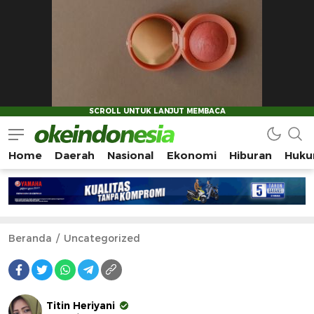
Home
Daerah
Nasional
Ekonomi
Hiburan
Huku
Okeindonesia.Online
Mengonlinekan Indonesia Secara Utuh
Beranda
Uncategorized
Titin Heriyani