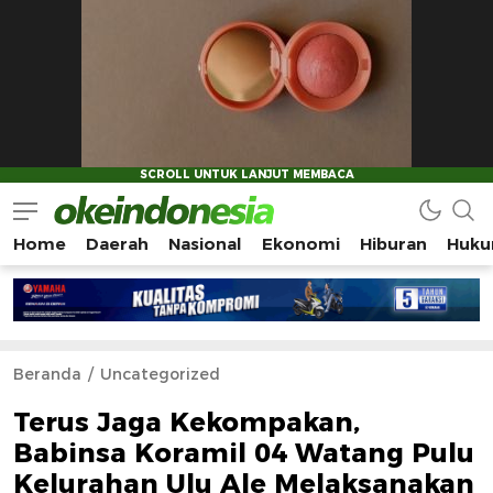
Home
Daerah
Nasional
Ekonomi
Hiburan
Huku
Okeindonesia.Online
Mengonlinekan Indonesia Secara Utuh
Beranda
Uncategorized
Terus Jaga Kekompakan,
Babinsa Koramil 04 Watang Pulu
Kelurahan Ulu Ale Melaksanakan