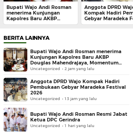
Bupati Wajo Andi Rosman
Anggota DPRD Waj
menerima Kunjungan
Kompak Hadiri Pe
Kapolres Baru AKBP
Gebyar Maradeka Fe
Douglas Mahendrajaya,
2026
Momentum Memperkuat
Sinergi
BERITA LAINNYA
Bupati Wajo Andi Rosman menerima
Kunjungan Kapolres Baru AKBP
Douglas Mahendrajaya, Momentum
Memperkuat Sinergi
Uncategorized
2 jam yang lalu
Anggota DPRD Wajo Kompak Hadiri
Pembukaan Gebyar Maradeka Festival
2026
Uncategorized
13 jam yang lalu
Bupati Wajo Andi Rosman Resmi Jabat
Ketua DPC Gerindra
Uncategorized
1 hari yang lalu