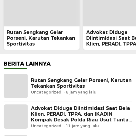
Rutan Sengkang Gelar
Advokat Diduga
Porseni, Karutan Tekankan
Diintimidasi Saat B
Sportivitas
Klien, PERADI, TPPA
IKADIN Kompak De
Polda Riau Usut Tu
Dugaan Premanism
BERITA LAINNYA
Rutan Sengkang Gelar Porseni, Karutan
Tekankan Sportivitas
Uncategorized
8 jam yang lalu
Advokat Diduga Diintimidasi Saat Bela
Klien, PERADI, TPPA, dan IKADIN
Kompak Desak Polda Riau Usut Tuntas
Dugaan Premanisme
Uncategorized
11 jam yang lalu