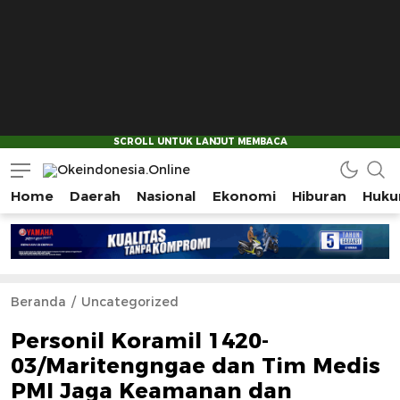
Home
Daerah
Nasional
Ekonomi
Hiburan
Huku
Okeindonesia.Online
Mengonlinekan Indonesia Secara Utuh
Beranda
Uncategorized
Personil Koramil 1420-
03/Maritengngae dan Tim Medis
PMI Jaga Keamanan dan