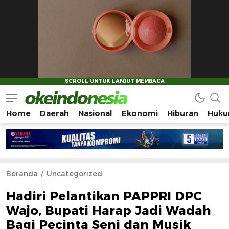
Home
Daerah
Nasional
Ekonomi
Hiburan
Huku
Okeindonesia.Online
Mengonlinekan Indonesia Secara Utuh
Beranda
Uncategorized
Hadiri Pelantikan PAPPRI DPC
Wajo, Bupati Harap Jadi Wadah
Bagi Pecinta Seni dan Musik