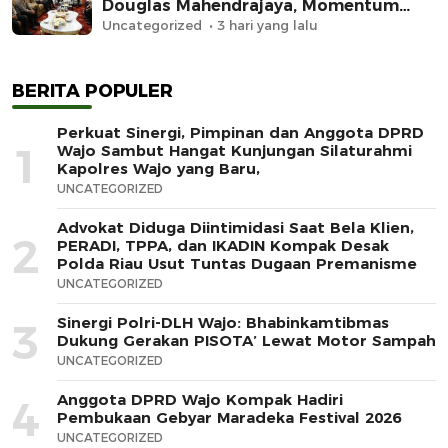
Douglas Mahendrajaya, Momentum
Memperkuat Sinergi
Uncategorized
3 hari yang lalu
BERITA POPULER
Perkuat Sinergi, Pimpinan dan Anggota DPRD
1
Wajo Sambut Hangat Kunjungan Silaturahmi
Kapolres Wajo yang Baru,
UNCATEGORIZED
Advokat Diduga Diintimidasi Saat Bela Klien,
2
PERADI, TPPA, dan IKADIN Kompak Desak
Polda Riau Usut Tuntas Dugaan Premanisme
UNCATEGORIZED
Sinergi Polri-DLH Wajo: Bhabinkamtibmas
3
Dukung Gerakan PISOTA’ Lewat Motor Sampah
UNCATEGORIZED
Anggota DPRD Wajo Kompak Hadiri
4
Pembukaan Gebyar Maradeka Festival 2026
UNCATEGORIZED