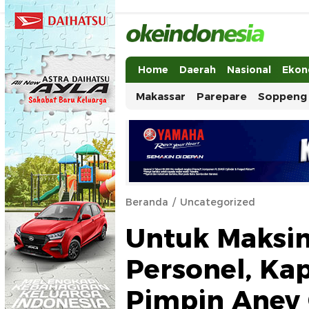
Okeindonesia.Online
Mengonlinekan Indonesia Secara Ut
Home
Daerah
Nasional
Ekon
Makassar
Parepare
Soppeng
Beranda
Uncategorized
Untuk Maksi
Personel, Kap
Pimpin Anev 