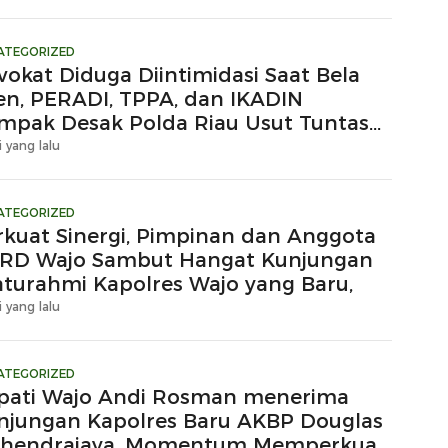
ATEGORIZED
vokat Diduga Diintimidasi Saat Bela
ien, PERADI, TPPA, dan IKADIN
mpak Desak Polda Riau Usut Tuntas
gaan Premanisme
i yang lalu
ATEGORIZED
rkuat Sinergi, Pimpinan dan Anggota
RD Wajo Sambut Hangat Kunjungan
laturahmi Kapolres Wajo yang Baru,
i yang lalu
ATEGORIZED
pati Wajo Andi Rosman menerima
njungan Kapolres Baru AKBP Douglas
hendrajaya, Momentum Memperkuat