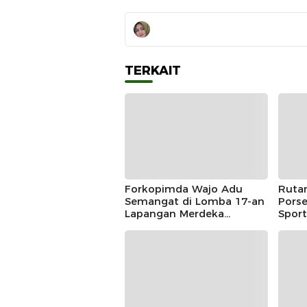
TERKAIT
Forkopimda Wajo Adu
Ruta
Semangat di Lomba 17-an
Porse
Lapangan Merdeka
Sport
Sengkang, Andi Rosman
Juara Makan Krupuk