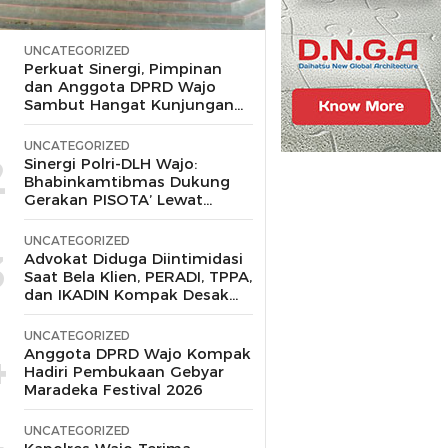
UNCATEGORIZED
1
Perkuat Sinergi, Pimpinan
dan Anggota DPRD Wajo
Sambut Hangat Kunjungan
Silaturahmi Kapolres Wajo
yang Baru,
UNCATEGORIZED
2
Sinergi Polri-DLH Wajo:
Bhabinkamtibmas Dukung
Gerakan PISOTA’ Lewat
Motor Sampah
UNCATEGORIZED
3
Advokat Diduga Diintimidasi
Saat Bela Klien, PERADI, TPPA,
dan IKADIN Kompak Desak
Polda Riau Usut Tuntas
Dugaan Premanisme
UNCATEGORIZED
4
Anggota DPRD Wajo Kompak
Hadiri Pembukaan Gebyar
Maradeka Festival 2026
UNCATEGORIZED