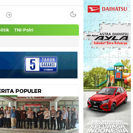
litik
TNI-Polri
ERITA POPULER