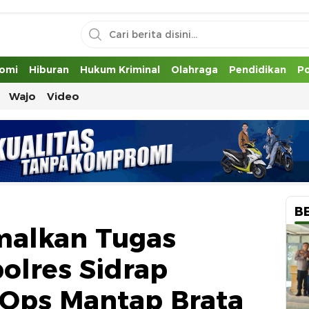
uh
omi
Hiburan
Hukum Kriminal
Olahraga
Pendidikan
Po
Wajo
Video
B
malkan Tugas
olres Sidrap
Ops Mantap Brata