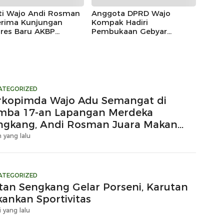
ti Wajo Andi Rosman
Anggota DPRD Wajo
rima Kunjungan
Kompak Hadiri
lres Baru AKBP
Pembukaan Gebyar
las Mahendrajaya,
Maradeka Festival 2026
ntum Memperkuat
gi
ATEGORIZED
rkopimda Wajo Adu Semangat di
mba 17-an Lapangan Merdeka
ngkang, Andi Rosman Juara Makan
upuk
 yang lalu
ATEGORIZED
tan Sengkang Gelar Porseni, Karutan
kankan Sportivitas
i yang lalu