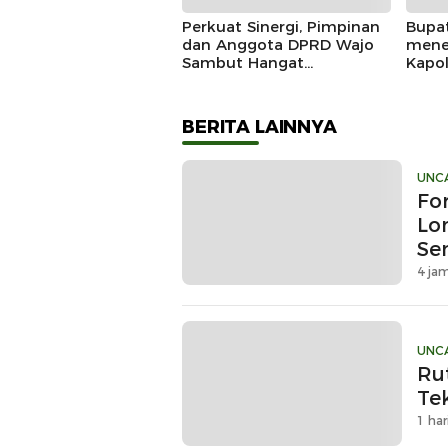
Perkuat Sinergi, Pimpinan
Bupa
dan Anggota DPRD Wajo
mene
Sambut Hangat
Kapo
Kunjungan Silaturahmi
Doug
Kapolres Wajo yang Baru,
Mome
Siner
BERITA LAINNYA
UNC
Fo
Lo
Se
Kr
4 jam
UNC
Ru
Te
1 har