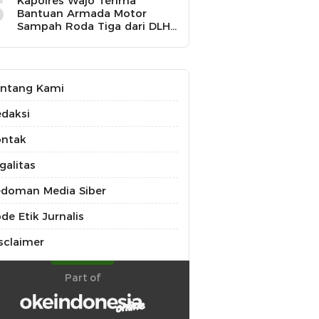
5
Kapolres Wajo Terima
Bantuan Armada Motor
Sampah Roda Tiga dari DLH
untuk Dukung Gerakan
Peduli Lingkungan
ntang Kami
daksi
ontak
galitas
doman Media Siber
de Etik Jurnalis
sclaimer
Part of