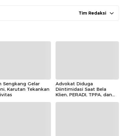
Tim Redaksi
n Sengkang Gelar
Advokat Diduga
ni, Karutan Tekankan
Diintimidasi Saat Bela
ivitas
Klien, PERADI, TPPA, dan
IKADIN Kompak Desak
Polda Riau Usut Tuntas
Dugaan Premanisme