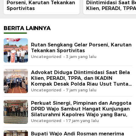
Porseni, Karutan Tekankan
Diintimidasi Saat B
Sportivitas
Klien, PERADI, TPPA
IKADIN Kompak De
Polda Riau Usut Tu
Dugaan Premanism
BERITA LAINNYA
Rutan Sengkang Gelar Porseni, Karutan
Tekankan Sportivitas
Uncategorized
3 jam yang lalu
Advokat Diduga Diintimidasi Saat Bela
Klien, PERADI, TPPA, dan IKADIN
Kompak Desak Polda Riau Usut Tuntas
Dugaan Premanisme
Uncategorized
7 jam yang lalu
Perkuat Sinergi, Pimpinan dan Anggota
DPRD Wajo Sambut Hangat Kunjungan
Silaturahmi Kapolres Wajo yang Baru,
Uncategorized
17 jam yang lalu
Bupati Wajo Andi Rosman menerima