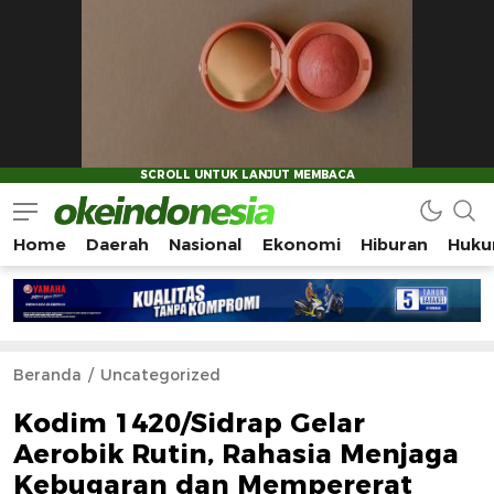
Home
Daerah
Nasional
Ekonomi
Hiburan
Huku
Okeindonesia.Online
Mengonlinekan Indonesia Secara Utuh
Beranda
Uncategorized
Kodim 1420/Sidrap Gelar
Aerobik Rutin, Rahasia Menjaga
Kebugaran dan Mempererat