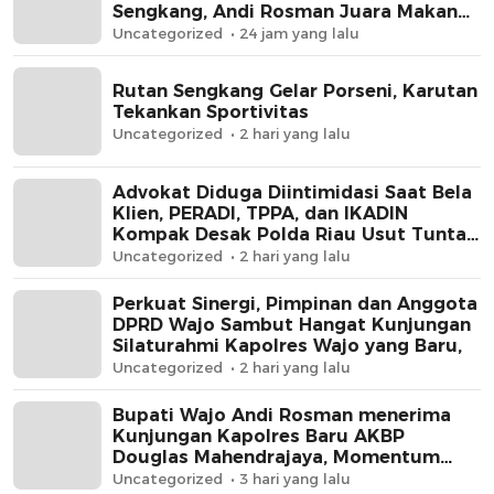
Sengkang, Andi Rosman Juara Makan
Krupuk
Uncategorized
24 jam yang lalu
Rutan Sengkang Gelar Porseni, Karutan
Tekankan Sportivitas
Uncategorized
2 hari yang lalu
Advokat Diduga Diintimidasi Saat Bela
Klien, PERADI, TPPA, dan IKADIN
Kompak Desak Polda Riau Usut Tuntas
Dugaan Premanisme
Uncategorized
2 hari yang lalu
Perkuat Sinergi, Pimpinan dan Anggota
DPRD Wajo Sambut Hangat Kunjungan
Silaturahmi Kapolres Wajo yang Baru,
Uncategorized
2 hari yang lalu
Bupati Wajo Andi Rosman menerima
Kunjungan Kapolres Baru AKBP
Douglas Mahendrajaya, Momentum
Memperkuat Sinergi
Uncategorized
3 hari yang lalu