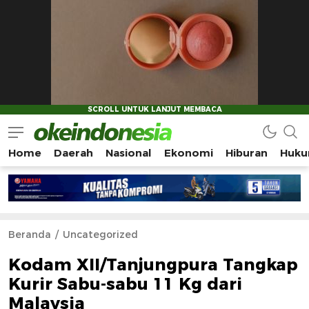
Home
Daerah
Nasional
Ekonomi
Hiburan
Huku
Okeindonesia.Online
Mengonlinekan Indonesia Secara Utuh
Beranda
Uncategorized
Kodam XII/Tanjungpura Tangkap
Kurir Sabu-sabu 11 Kg dari
Malaysia