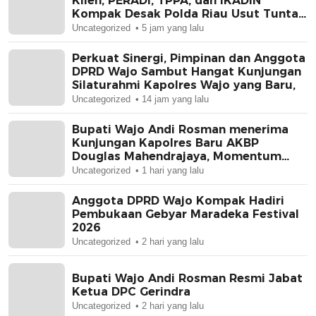
Klien, PERADI, TPPA, dan IKADIN
Kompak Desak Polda Riau Usut Tuntas
Dugaan Premanisme
Uncategorized
5 jam yang lalu
Perkuat Sinergi, Pimpinan dan Anggota
DPRD Wajo Sambut Hangat Kunjungan
Silaturahmi Kapolres Wajo yang Baru,
Uncategorized
14 jam yang lalu
Bupati Wajo Andi Rosman menerima
Kunjungan Kapolres Baru AKBP
Douglas Mahendrajaya, Momentum
Memperkuat Sinergi
Uncategorized
1 hari yang lalu
Anggota DPRD Wajo Kompak Hadiri
Pembukaan Gebyar Maradeka Festival
2026
Uncategorized
2 hari yang lalu
Bupati Wajo Andi Rosman Resmi Jabat
Ketua DPC Gerindra
Uncategorized
2 hari yang lalu