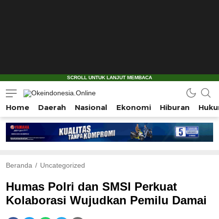
Home
Daerah
Nasional
Ekonomi
Hiburan
Huku
Okeindonesia.Online
Mengonlinekan Indonesia Secara Utuh
Beranda
Uncategorized
Humas Polri dan SMSI Perkuat
Kolaborasi Wujudkan Pemilu Damai