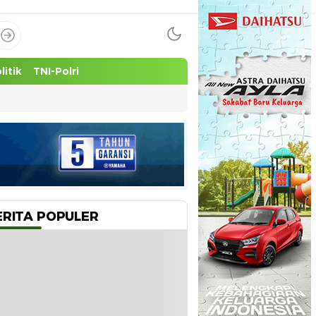
litik
TNI-Polri
ERITA POPULER