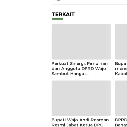
TERKAIT
Perkuat Sinergi, Pimpinan
Bupa
dan Anggota DPRD Wajo
mene
Sambut Hangat
Kapo
Kunjungan Silaturahmi
Doug
Kapolres Wajo yang Baru,
Mome
Siner
Bupati Wajo Andi Rosman
DPRD
Resmi Jabat Ketua DPC
Baha