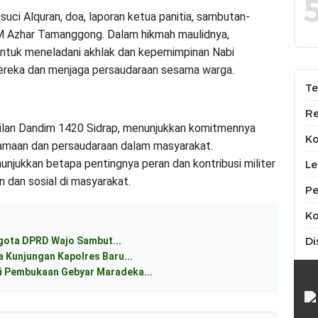
suci Alquran, doa, laporan ketua panitia, sambutan-
 M Azhar Tamanggong. Dalam hikmah maulidnya,
tuk meneladani akhlak dan kepemimpinan Nabi
reka dan menjaga persaudaraan sesama warga.
Te
Re
kilan Dandim 1420 Sidrap, menunjukkan komitmennya
K
gamaan dan persaudaraan dalam masyarakat.
unjukkan betapa pentingnya peran dan kontribusi militer
Le
dan sosial di masyarakat.
Pe
Ko
Di
ggota DPRD Wajo Sambut...
 Kunjungan Kapolres Baru...
 Pembukaan Gebyar Maradeka...