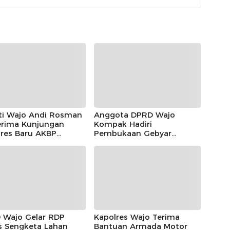
ti Wajo Andi Rosman
Anggota DPRD Wajo
rima Kunjungan
Kompak Hadiri
lres Baru AKBP
Pembukaan Gebyar
las Mahendrajaya,
Maradeka Festival 2026
ntum Memperkuat
gi
 Wajo Gelar RDP
Kapolres Wajo Terima
s Sengketa Lahan
Bantuan Armada Motor