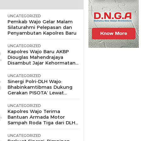
UNCATEGORIZED
1
Pemkab Wajo Gelar Malam
Silaturahmi Pelepasan dan
Penyambutan Kapolres Baru
UNCATEGORIZED
2
Kapolres Wajo Baru AKBP
Diouglas Mahendrajaya
Disambut Jajar Kehormatan
dan Tari Padduppa
UNCATEGORIZED
3
Sinergi Polri-DLH Wajo:
Bhabinkamtibmas Dukung
Gerakan PISOTA’ Lewat
Motor Sampah
UNCATEGORIZED
4
Kapolres Wajo Terima
Bantuan Armada Motor
Sampah Roda Tiga dari DLH
untuk Dukung Gerakan
Peduli Lingkungan
UNCATEGORIZED