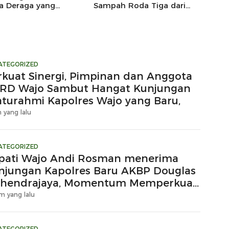
a Deraga yang
Sampah Roda Tiga dari
aim Kawasan Hutan
DLH untuk Dukung
uksi
Gerakan Peduli
Lingkungan
ATEGORIZED
rkuat Sinergi, Pimpinan dan Anggota
RD Wajo Sambut Hangat Kunjungan
laturahmi Kapolres Wajo yang Baru,
 yang lalu
ATEGORIZED
pati Wajo Andi Rosman menerima
njungan Kapolres Baru AKBP Douglas
hendrajaya, Momentum Memperkuat
ergi
m yang lalu
ATEGORIZED