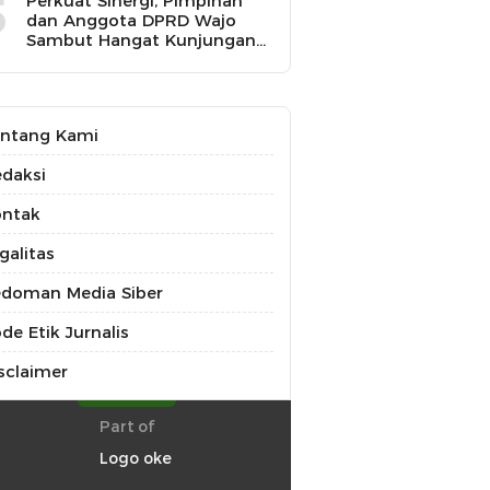
5
Perkuat Sinergi, Pimpinan
dan Anggota DPRD Wajo
Sambut Hangat Kunjungan
Silaturahmi Kapolres Wajo
yang Baru,
ntang Kami
daksi
ontak
galitas
doman Media Siber
de Etik Jurnalis
sclaimer
Part of