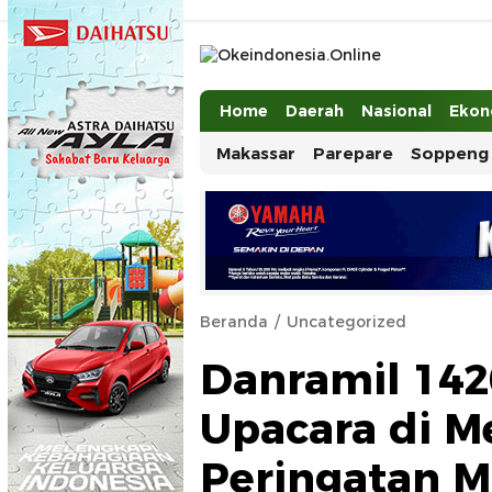
Okeindonesia.Online
Mengonlinekan Indonesia Secara Ut
Home
Daerah
Nasional
Ekon
Makassar
Parepare
Soppeng
Beranda
Uncategorized
Danramil 142
Upacara di M
Peringatan M