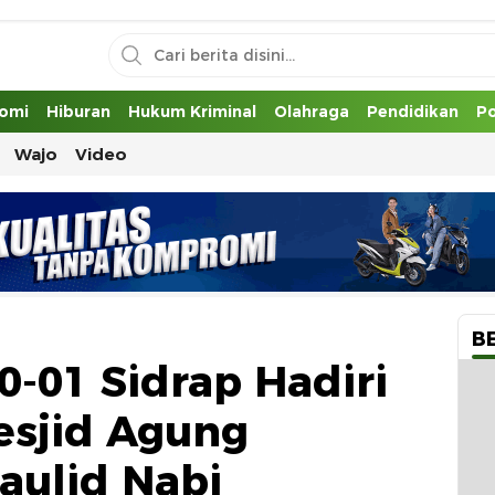
uh
omi
Hiburan
Hukum Kriminal
Olahraga
Pendidikan
Po
Wajo
Video
B
0-01 Sidrap Hadiri
esjid Agung
aulid Nabi