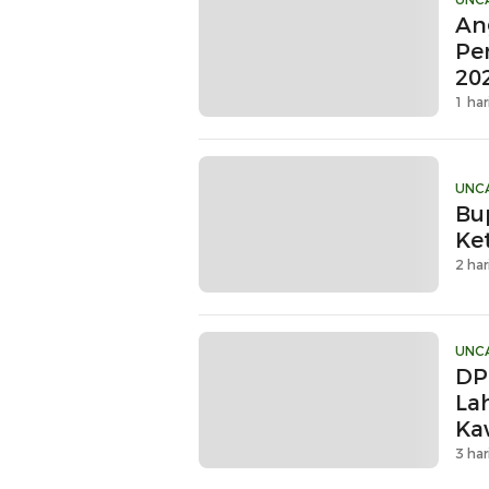
An
Pe
20
1 har
UNC
Bu
Ke
2 har
UNC
DP
La
Ka
3 har