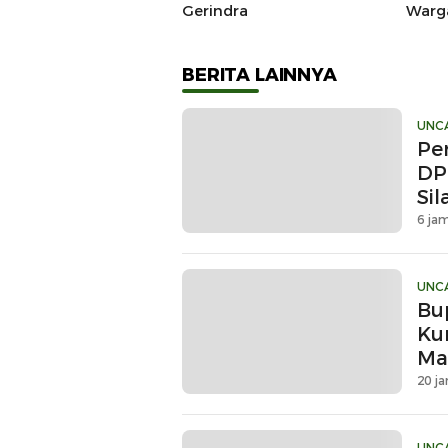
Gerindra
Warg
Dikl
Prod
BERITA LAINNYA
UNC
Pe
DP
Si
6 jam
UNC
Bu
Ku
Ma
Sin
20 ja
UNC