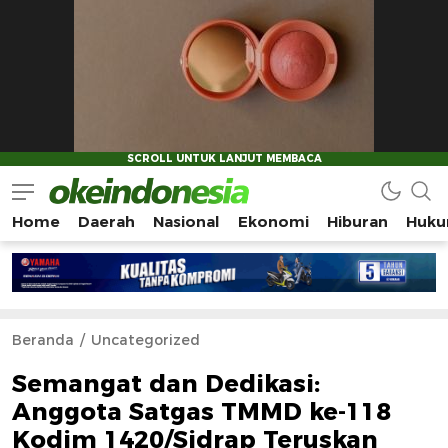
Home
Daerah
Nasional
Ekonomi
Hiburan
Huku
Okeindonesia.Online
Mengonlinekan Indonesia Secara Utuh
Beranda
Uncategorized
Semangat dan Dedikasi:
Anggota Satgas TMMD ke-118
Kodim 1420/Sidrap Teruskan