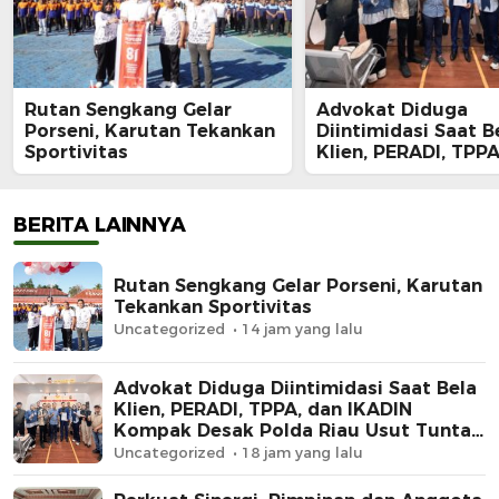
Rutan Sengkang Gelar
Advokat Diduga
Porseni, Karutan Tekankan
Diintimidasi Saat B
Sportivitas
Klien, PERADI, TPPA
IKADIN Kompak De
Polda Riau Usut Tu
Dugaan Premanism
BERITA LAINNYA
Rutan Sengkang Gelar Porseni, Karutan
Tekankan Sportivitas
Uncategorized
14 jam yang lalu
Advokat Diduga Diintimidasi Saat Bela
Klien, PERADI, TPPA, dan IKADIN
Kompak Desak Polda Riau Usut Tuntas
Dugaan Premanisme
Uncategorized
18 jam yang lalu