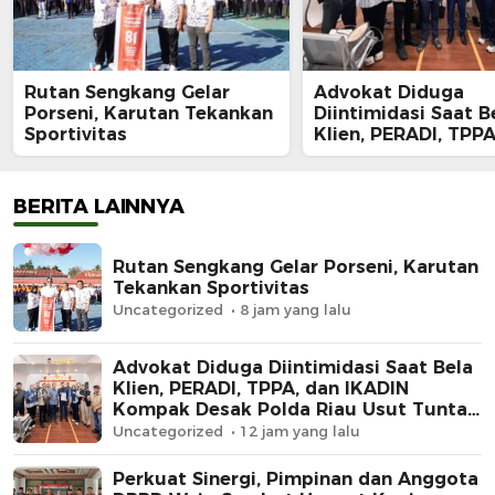
Rutan Sengkang Gelar
Advokat Diduga
Porseni, Karutan Tekankan
Diintimidasi Saat B
Sportivitas
Klien, PERADI, TPPA
IKADIN Kompak De
Polda Riau Usut Tu
Dugaan Premanism
BERITA LAINNYA
Rutan Sengkang Gelar Porseni, Karutan
Tekankan Sportivitas
Uncategorized
8 jam yang lalu
Advokat Diduga Diintimidasi Saat Bela
Klien, PERADI, TPPA, dan IKADIN
Kompak Desak Polda Riau Usut Tuntas
Dugaan Premanisme
Uncategorized
12 jam yang lalu
Perkuat Sinergi, Pimpinan dan Anggota