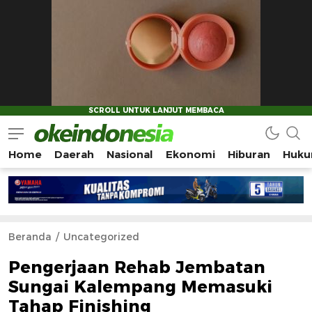
Home
Daerah
Nasional
Ekonomi
Hiburan
Huku
Okeindonesia.Online
Mengonlinekan Indonesia Secara Utuh
Beranda
Uncategorized
Pengerjaan Rehab Jembatan
Sungai Kalempang Memasuki
Tahap Finishing