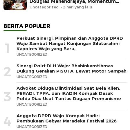
Douglas Mahendrajaya, Momentum
Memperkuat Sinergi
Uncategorized
2 hari yang lalu
BERITA POPULER
Perkuat Sinergi, Pimpinan dan Anggota DPRD
1
Wajo Sambut Hangat Kunjungan Silaturahmi
Kapolres Wajo yang Baru,
UNCATEGORIZED
Sinergi Polri-DLH Wajo: Bhabinkamtibmas
2
Dukung Gerakan PISOTA’ Lewat Motor Sampah
UNCATEGORIZED
Advokat Diduga Diintimidasi Saat Bela Klien,
3
PERADI, TPPA, dan IKADIN Kompak Desak
Polda Riau Usut Tuntas Dugaan Premanisme
UNCATEGORIZED
Anggota DPRD Wajo Kompak Hadiri
4
Pembukaan Gebyar Maradeka Festival 2026
UNCATEGORIZED