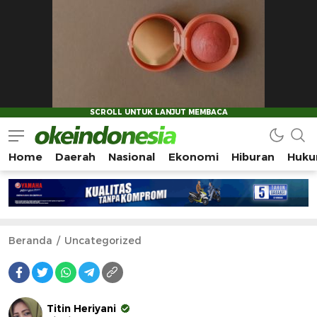
Home
Daerah
Nasional
Ekonomi
Hiburan
Huku
Okeindonesia.Online
Mengonlinekan Indonesia Secara Utuh
Beranda
Uncategorized
Titin Heriyani