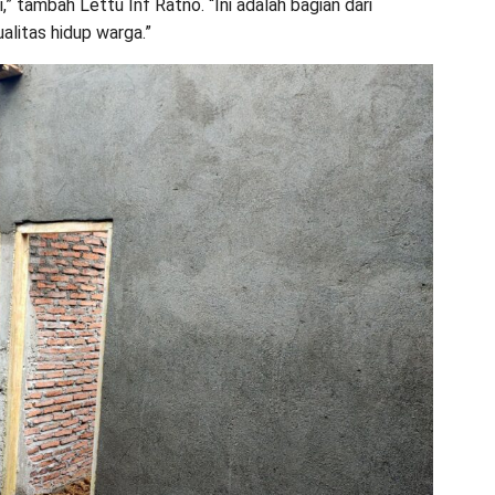
,” tambah Lettu Inf Ratno. “Ini adalah bagian dari
litas hidup warga.”