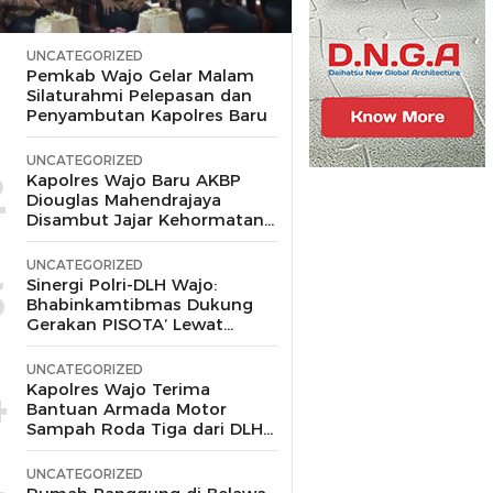
UNCATEGORIZED
1
Pemkab Wajo Gelar Malam
Silaturahmi Pelepasan dan
Penyambutan Kapolres Baru
UNCATEGORIZED
2
Kapolres Wajo Baru AKBP
Diouglas Mahendrajaya
Disambut Jajar Kehormatan
dan Tari Padduppa
UNCATEGORIZED
3
Sinergi Polri-DLH Wajo:
Bhabinkamtibmas Dukung
Gerakan PISOTA’ Lewat
Motor Sampah
UNCATEGORIZED
4
Kapolres Wajo Terima
Bantuan Armada Motor
Sampah Roda Tiga dari DLH
untuk Dukung Gerakan
Peduli Lingkungan
UNCATEGORIZED