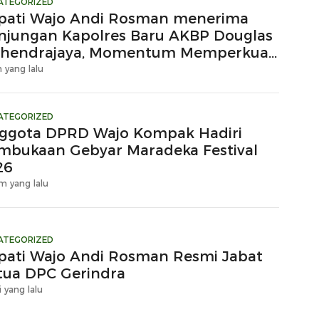
ATEGORIZED
pati Wajo Andi Rosman menerima
njungan Kapolres Baru AKBP Douglas
hendrajaya, Momentum Memperkuat
ergi
 yang lalu
ATEGORIZED
ggota DPRD Wajo Kompak Hadiri
mbukaan Gebyar Maradeka Festival
26
m yang lalu
ATEGORIZED
pati Wajo Andi Rosman Resmi Jabat
tua DPC Gerindra
i yang lalu