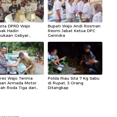
ota DPRD Wajo
Bupati Wajo Andi Rosman
ak Hadiri
Resmi Jabat Ketua DPC
ukaan Gebyar
Gerindra
eka Festival 2026
lres Wajo Terima
Polda Riau Sita 7 Kg Sabu
uan Armada Motor
di Rupat, 3 Orang
ah Roda Tiga dari
Ditangkap
untuk Dukung
an Peduli
kungan