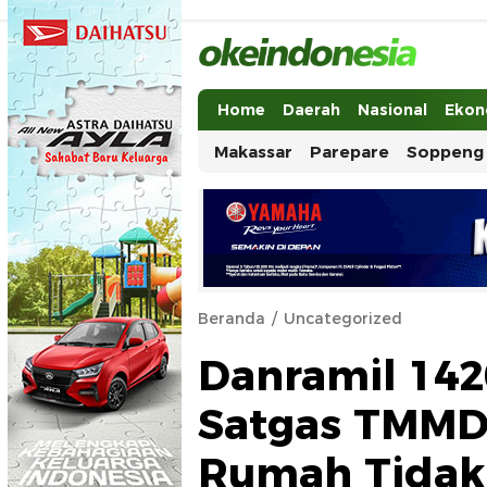
Okeindonesia.Online
Mengonlinekan Indonesia Secara Ut
Home
Daerah
Nasional
Ekon
Makassar
Parepare
Soppeng
Beranda
Uncategorized
Danramil 142
Satgas TMMD
Rumah Tidak 