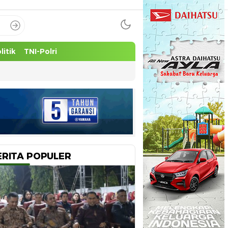
litik
TNI-Polri
ERITA POPULER