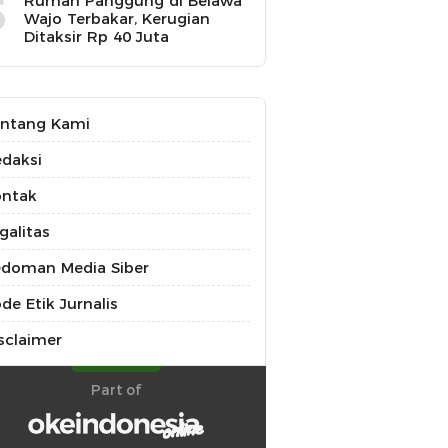
5
Rumah Panggung di Belawa
Wajo Terbakar, Kerugian
Ditaksir Rp 40 Juta
ntang Kami
daksi
ontak
galitas
doman Media Siber
de Etik Jurnalis
sclaimer
Part of