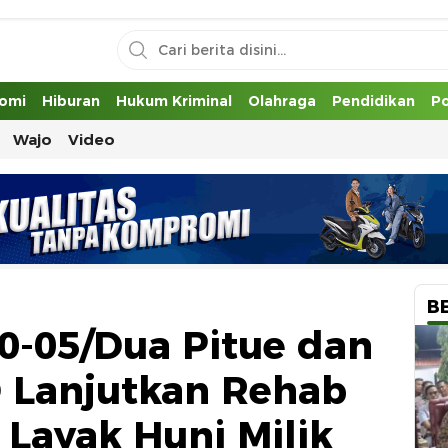
uh
omi
Hiburan
Hukum Kriminal
Olahraga
Pendidikan
Po
Wajo
Video
B
0-05/Dua Pitue dan
 Lanjutkan Rehab
Layak Huni Milik