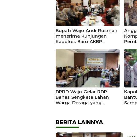
Bupati Wajo Andi Rosman
Angg
menerima Kunjungan
Komp
Kapolres Baru AKBP
Pemb
Douglas Mahendrajaya,
Marad
Momentum Memperkuat
Sinergi
DPRD Wajo Gelar RDP
Kapo
Bahas Sengketa Lahan
Bant
Warga Deraga yang
Samp
Diklaim Kawasan Hutan
DLH 
Produksi
Gerak
Ling
BERITA LAINNYA