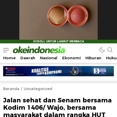
Home
Daerah
Nasional
Ekonomi
Hiburan
Huku
Okeindonesia.Online
Mengonlinekan Indonesia Secara Utuh
Beranda
Uncategorized
Jalan sehat dan Senam bersama
Kodim 1406/ Wajo, bersama
masyarakat dalam rangka HUT