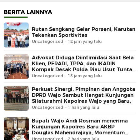
Polda Riau Usut Tu
Dugaan Premanism
BERITA LAINNYA
Rutan Sengkang Gelar Porseni, Karutan
Tekankan Sportivitas
Uncategorized
12 jam yang lalu
Advokat Diduga Diintimidasi Saat Bela
Klien, PERADI, TPPA, dan IKADIN
Kompak Desak Polda Riau Usut Tuntas
Dugaan Premanisme
Uncategorized
15 jam yang lalu
Perkuat Sinergi, Pimpinan dan Anggota
DPRD Wajo Sambut Hangat Kunjungan
Silaturahmi Kapolres Wajo yang Baru,
Uncategorized
1 hari yang lalu
Bupati Wajo Andi Rosman menerima
Kunjungan Kapolres Baru AKBP
Douglas Mahendrajaya, Momentum
Memperkuat Sinergi
Uncategorized
2 hari yang lalu