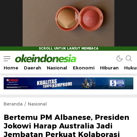
Home
Daerah
Nasional
Ekonomi
Hiburan
Huku
Okeindonesia.Online
Mengonlinekan Indonesia Secara Utuh
Beranda
Nasional
Bertemu PM Albanese, Presiden
Jokowi Harap Australia Jadi
Jembatan Perkuat Kolaborasi