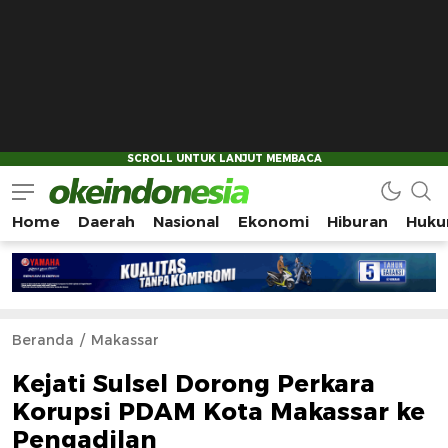
Home
Daerah
Nasional
Ekonomi
Hiburan
Huku
Okeindonesia.Online
Mengonlinekan Indonesia Secara Utuh
Beranda
Makassar
Kejati Sulsel Dorong Perkara
Korupsi PDAM Kota Makassar ke
Pengadilan