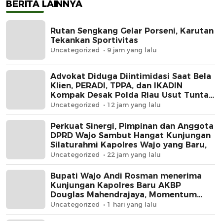
BERITA LAINNYA
silaturahmi Pejabat
Gubernur Sulsel Dr.
Baharuddin, M.Si.,
Rutan Sengkang Gelar Porseni, Karutan
bertempat di Rua
Tekankan Sportivitas
Pangdam Makodam
Uncategorized
9 jam yang lalu
Makassar. Kamis
(7/09/2023).
Advokat Diduga Diintimidasi Saat Bela
Klien, PERADI, TPPA, dan IKADIN
Kompak Desak Polda Riau Usut Tuntas
Dugaan Premanisme
Uncategorized
12 jam yang lalu
Perkuat Sinergi, Pimpinan dan Anggota
DPRD Wajo Sambut Hangat Kunjungan
Silaturahmi Kapolres Wajo yang Baru,
Uncategorized
22 jam yang lalu
Bupati Wajo Andi Rosman menerima
Kunjungan Kapolres Baru AKBP
Douglas Mahendrajaya, Momentum
Memperkuat Sinergi
Uncategorized
1 hari yang lalu