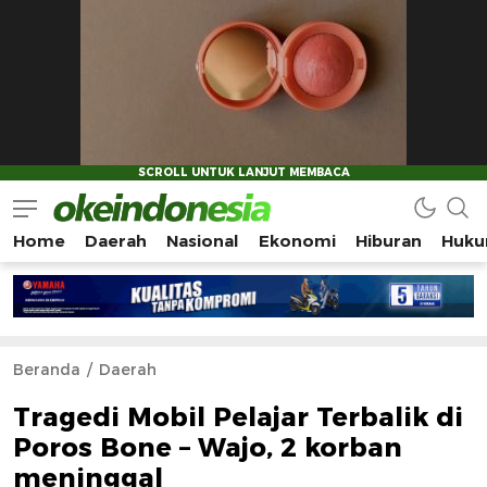
Home
Daerah
Nasional
Ekonomi
Hiburan
Huku
Okeindonesia.Online
Mengonlinekan Indonesia Secara Utuh
Beranda
Daerah
Tragedi Mobil Pelajar Terbalik di
Poros Bone – Wajo, 2 korban
meninggal