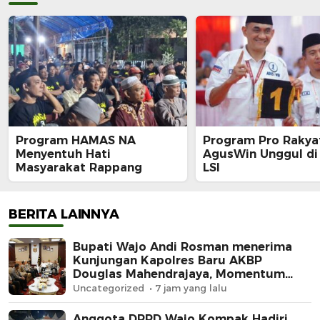
Program HAMAS NA
Program Pro Rakya
Menyentuh Hati
AgusWin Unggul di 
Masyarakat Rappang
LSI
BERITA LAINNYA
Bupati Wajo Andi Rosman menerima
Kunjungan Kapolres Baru AKBP
Douglas Mahendrajaya, Momentum
Memperkuat Sinergi
Uncategorized
7 jam yang lalu
Anggota DPRD Wajo Kompak Hadiri