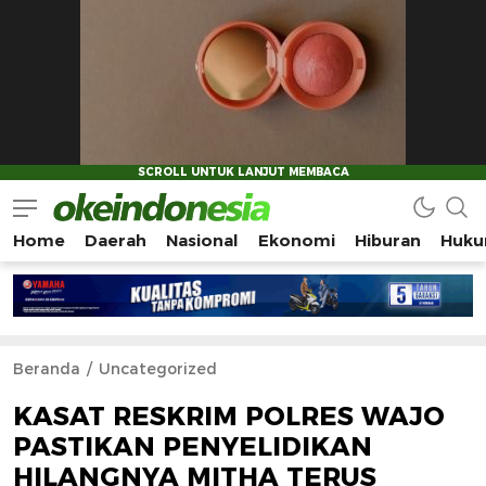
Home
Daerah
Nasional
Ekonomi
Hiburan
Huku
Okeindonesia.Online
Mengonlinekan Indonesia Secara Utuh
Beranda
Uncategorized
KASAT RESKRIM POLRES WAJO
PASTIKAN PENYELIDIKAN
HILANGNYA MITHA TERUS