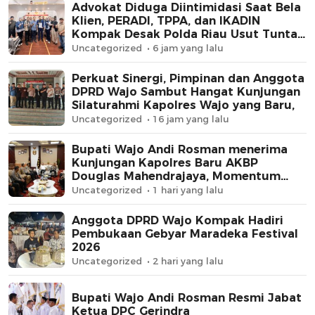
Advokat Diduga Diintimidasi Saat Bela
Klien, PERADI, TPPA, dan IKADIN
Kompak Desak Polda Riau Usut Tuntas
Dugaan Premanisme
Uncategorized
6 jam yang lalu
Perkuat Sinergi, Pimpinan dan Anggota
DPRD Wajo Sambut Hangat Kunjungan
Silaturahmi Kapolres Wajo yang Baru,
Uncategorized
16 jam yang lalu
Bupati Wajo Andi Rosman menerima
Kunjungan Kapolres Baru AKBP
Douglas Mahendrajaya, Momentum
Memperkuat Sinergi
Uncategorized
1 hari yang lalu
Anggota DPRD Wajo Kompak Hadiri
Pembukaan Gebyar Maradeka Festival
2026
Uncategorized
2 hari yang lalu
Bupati Wajo Andi Rosman Resmi Jabat
Ketua DPC Gerindra