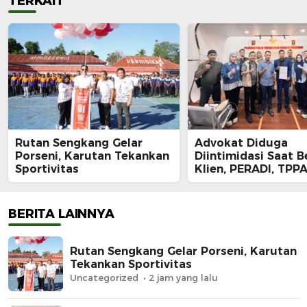
TERKAIT
Rutan Sengkang Gelar
Advokat Diduga
Porseni, Karutan Tekankan
Diintimidasi Saat B
Sportivitas
Klien, PERADI, TPPA
IKADIN Kompak De
Polda Riau Usut Tu
Dugaan Premanism
BERITA LAINNYA
Rutan Sengkang Gelar Porseni, Karutan
Tekankan Sportivitas
Uncategorized
2 jam yang lalu