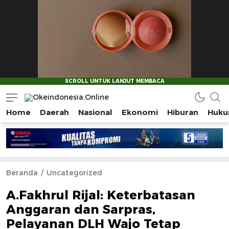
Home
Daerah
Nasional
Ekonomi
Hiburan
Huku
Okeindonesia.Online
Mengonlinekan Indonesia Secara Utuh
Beranda
Uncategorized
A.Fakhrul Rijal: Keterbatasan
Anggaran dan Sarpras,
Pelayanan DLH Wajo Tetap