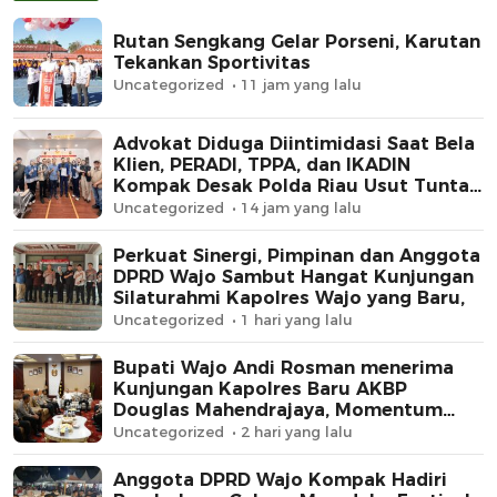
Rutan Sengkang Gelar Porseni, Karutan
Tekankan Sportivitas
Uncategorized
11 jam yang lalu
Advokat Diduga Diintimidasi Saat Bela
Klien, PERADI, TPPA, dan IKADIN
Kompak Desak Polda Riau Usut Tuntas
Dugaan Premanisme
Uncategorized
14 jam yang lalu
Perkuat Sinergi, Pimpinan dan Anggota
DPRD Wajo Sambut Hangat Kunjungan
Silaturahmi Kapolres Wajo yang Baru,
Uncategorized
1 hari yang lalu
Bupati Wajo Andi Rosman menerima
Kunjungan Kapolres Baru AKBP
Douglas Mahendrajaya, Momentum
Memperkuat Sinergi
Uncategorized
2 hari yang lalu
Anggota DPRD Wajo Kompak Hadiri