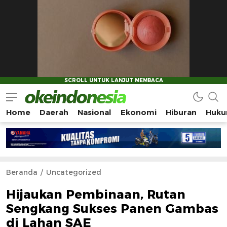
Home
Daerah
Nasional
Ekonomi
Hiburan
Huku
Okeindonesia.Online
Mengonlinekan Indonesia Secara Utuh
Beranda
Uncategorized
Hijaukan Pembinaan, Rutan
Sengkang Sukses Panen Gambas
di Lahan SAE