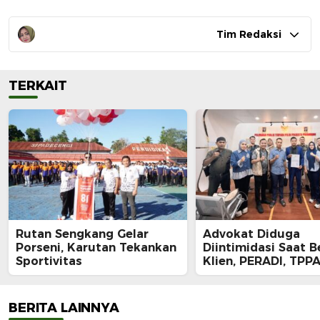
Tim Redaksi
TERKAIT
Rutan Sengkang Gelar
Advokat Diduga
Porseni, Karutan Tekankan
Diintimidasi Saat B
Sportivitas
Klien, PERADI, TPPA
IKADIN Kompak De
Polda Riau Usut Tu
Dugaan Premanism
BERITA LAINNYA