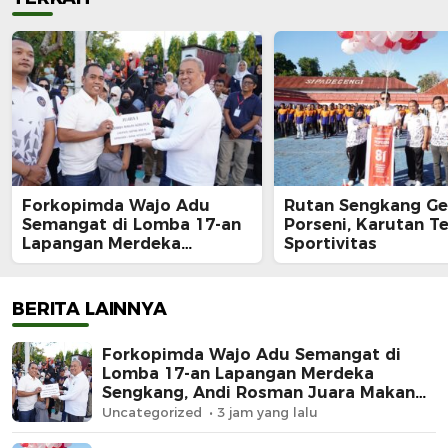
Forkopimda Wajo Adu
Rutan Sengkang Ge
Semangat di Lomba 17-an
Porseni, Karutan T
Lapangan Merdeka
Sportivitas
Sengkang, Andi Rosman
Juara Makan Krupuk
BERITA LAINNYA
Forkopimda Wajo Adu Semangat di
Lomba 17-an Lapangan Merdeka
Sengkang, Andi Rosman Juara Makan
Krupuk
Uncategorized
3 jam yang lalu