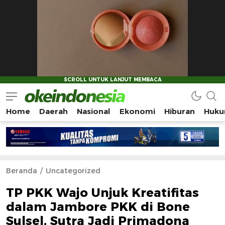
Home
Daerah
Nasional
Ekonomi
Hiburan
Huku
Okeindonesia.Online
Mengonlinekan Indonesia Secara Utuh
Beranda
Uncategorized
TP PKK Wajo Unjuk Kreatifitas
dalam Jambore PKK di Bone
Sulsel, Sutra Jadi Primadona