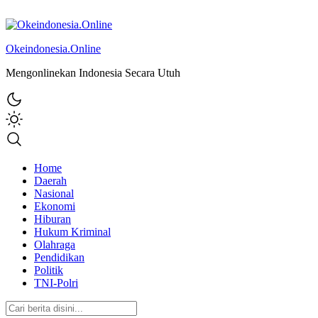
Okeindonesia.Online
Mengonlinekan Indonesia Secara Utuh
Home
Daerah
Nasional
Ekonomi
Hiburan
Hukum Kriminal
Olahraga
Pendidikan
Politik
TNI-Polri