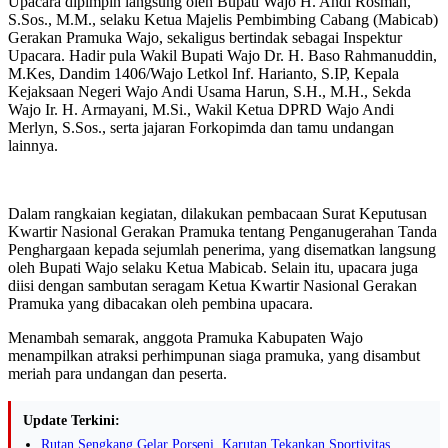
Upacara dipimpin langsung oleh Bupati Wajo H. Andi Rosman,
S.Sos., M.M., selaku Ketua Majelis Pembimbing Cabang (Mabicab)
Gerakan Pramuka Wajo, sekaligus bertindak sebagai Inspektur
Upacara. Hadir pula Wakil Bupati Wajo Dr. H. Baso Rahmanuddin,
M.Kes, Dandim 1406/Wajo Letkol Inf. Harianto, S.IP, Kepala
Kejaksaan Negeri Wajo Andi Usama Harun, S.H., M.H., Sekda
Wajo Ir. H. Armayani, M.Si., Wakil Ketua DPRD Wajo Andi
Merlyn, S.Sos., serta jajaran Forkopimda dan tamu undangan
lainnya.
Dalam rangkaian kegiatan, dilakukan pembacaan Surat Keputusan
Kwartir Nasional Gerakan Pramuka tentang Penganugerahan Tanda
Penghargaan kepada sejumlah penerima, yang disematkan langsung
oleh Bupati Wajo selaku Ketua Mabicab. Selain itu, upacara juga
diisi dengan sambutan seragam Ketua Kwartir Nasional Gerakan
Pramuka yang dibacakan oleh pembina upacara.
Menambah semarak, anggota Pramuka Kabupaten Wajo
menampilkan atraksi perhimpunan siaga pramuka, yang disambut
meriah para undangan dan peserta.
Update Terkini:
Rutan Sengkang Gelar Porseni, Karutan Tekankan Sportivitas