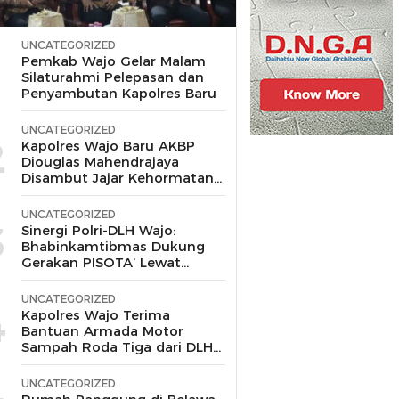
UNCATEGORIZED
1
Pemkab Wajo Gelar Malam
Silaturahmi Pelepasan dan
Penyambutan Kapolres Baru
UNCATEGORIZED
2
Kapolres Wajo Baru AKBP
Diouglas Mahendrajaya
Disambut Jajar Kehormatan
dan Tari Padduppa
UNCATEGORIZED
3
Sinergi Polri-DLH Wajo:
Bhabinkamtibmas Dukung
Gerakan PISOTA’ Lewat
Motor Sampah
UNCATEGORIZED
4
Kapolres Wajo Terima
Bantuan Armada Motor
Sampah Roda Tiga dari DLH
untuk Dukung Gerakan
Peduli Lingkungan
UNCATEGORIZED