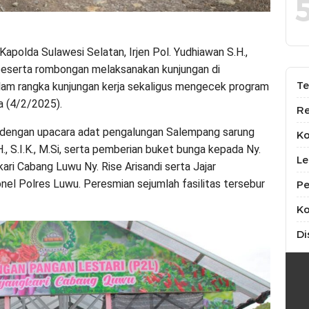
Kapolda Sulawesi Selatan, Irjen Pol. Yudhiawan S.H.,
an beserta rombongan melaksanakan kunjungan di
Te
am rangka kunjungan kerja sekaligus mengecek program
a (4/2/2025).
Re
 dengan upacara adat pengalungan Salempang sarung
K
, S.I.K., M.Si, serta pemberian buket bunga kepada Ny.
Le
ri Cabang Luwu Ny. Rise Arisandi serta Jajar
nel Polres Luwu. Peresmian sejumlah fasilitas tersebur
Pe
Ko
Di