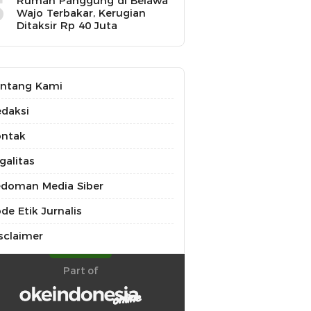
5
Rumah Panggung di Belawa
Wajo Terbakar, Kerugian
Ditaksir Rp 40 Juta
ntang Kami
daksi
ontak
galitas
doman Media Siber
de Etik Jurnalis
sclaimer
Part of