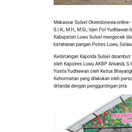
Makassar Sulsel Okeindonesia.online- 
S.I.K., M.H., M.Si., Irjen Pol Yudhiaw
Kabupaten Luwu Sulsel mengecek dal
ketahanan pangan Polres Luwu, Selas
Kedatangan Kapolda Sulsel disambut
oleh Kapolres Luwu AKBP Arisandi, S.H.
Yunita Yudhiawan oleh Ketua Bhayangka
Kehormatan yang dilakukan oleh perso
ditandai dengan pengguntingan pita.