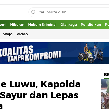
uh
omi
Hiburan
Hukum Kriminal
Olahraga
Pendidikan
Po
Wajo
Video
B
e Luwu, Kapolda
 Sayur dan Lepas
a