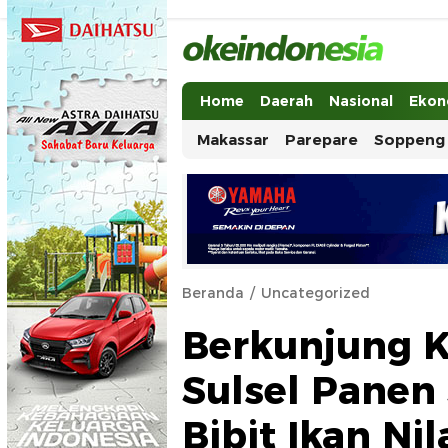
Okeindonesia.Online
Mengonlinekan Indonesia Secara Ut
Home
Daerah
Nasional
Ekon
Makassar
Parepare
Soppeng
Beranda
Uncategorized
Berkunjung K
Sulsel Panen
Bibit Ikan Nil