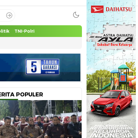
litik
TNI-Polri
ERITA POPULER