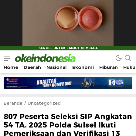
Home
Daerah
Nasional
Ekonomi
Hiburan
Huku
Okeindonesia.Online
Mengonlinekan Indonesia Secara Utuh
Beranda
Uncategorized
807 Peserta Seleksi SIP Angkatan
54 TA. 2025 Polda Sulsel Ikuti
Pemeriksaan dan Verifikasi 13