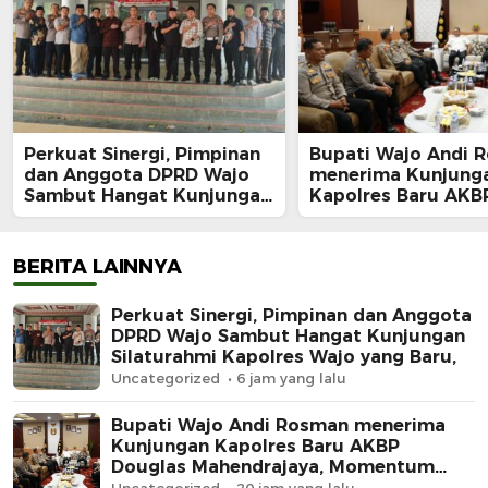
Perkuat Sinergi, Pimpinan
Bupati Wajo Andi 
dan Anggota DPRD Wajo
menerima Kunjung
Sambut Hangat Kunjungan
Kapolres Baru AKB
Silaturahmi Kapolres Wajo
Douglas Mahendraj
yang Baru,
Momentum Mempe
Sinergi
BERITA LAINNYA
Perkuat Sinergi, Pimpinan dan Anggota
DPRD Wajo Sambut Hangat Kunjungan
Silaturahmi Kapolres Wajo yang Baru,
Uncategorized
6 jam yang lalu
Bupati Wajo Andi Rosman menerima
Kunjungan Kapolres Baru AKBP
Douglas Mahendrajaya, Momentum
Memperkuat Sinergi