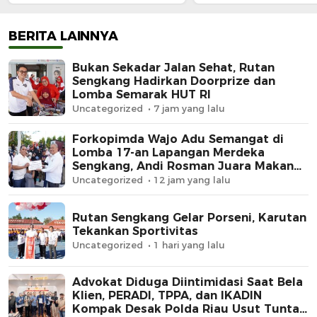
Lomba Semarak HUT RI
Sengkang, Andi Ro
Juara Makan Krup
BERITA LAINNYA
Bukan Sekadar Jalan Sehat, Rutan
Sengkang Hadirkan Doorprize dan
Lomba Semarak HUT RI
Uncategorized
7 jam yang lalu
Forkopimda Wajo Adu Semangat di
Lomba 17-an Lapangan Merdeka
Sengkang, Andi Rosman Juara Makan
Krupuk
Uncategorized
12 jam yang lalu
Rutan Sengkang Gelar Porseni, Karutan
Tekankan Sportivitas
Uncategorized
1 hari yang lalu
Advokat Diduga Diintimidasi Saat Bela
Klien, PERADI, TPPA, dan IKADIN
Kompak Desak Polda Riau Usut Tuntas