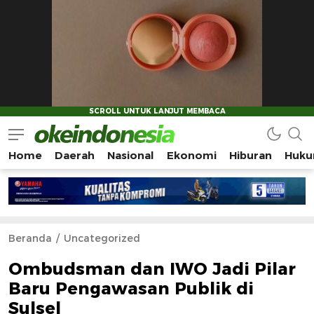
Home
Daerah
Nasional
Ekonomi
Hiburan
Huku
Okeindonesia.Online
Mengonlinekan Indonesia Secara Utuh
Beranda
Uncategorized
Ombudsman dan IWO Jadi Pilar
Baru Pengawasan Publik di
Sulsel