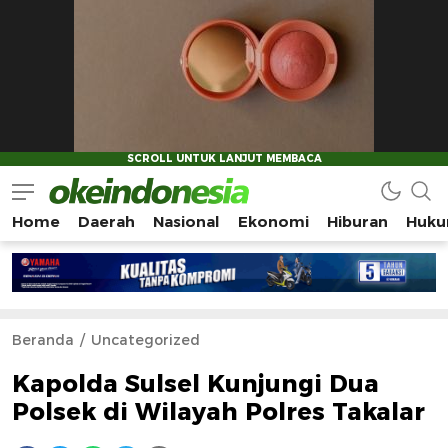
Home
Daerah
Nasional
Ekonomi
Hiburan
Huku
Okeindonesia.Online
Mengonlinekan Indonesia Secara Utuh
Beranda
Uncategorized
Kapolda Sulsel Kunjungi Dua
Polsek di Wilayah Polres Takalar