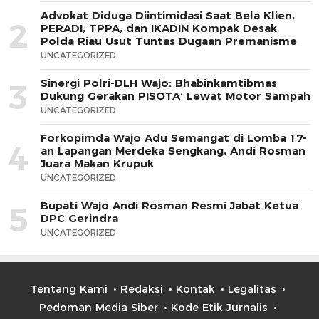
Advokat Diduga Diintimidasi Saat Bela Klien,
2
PERADI, TPPA, dan IKADIN Kompak Desak
Polda Riau Usut Tuntas Dugaan Premanisme
UNCATEGORIZED
Sinergi Polri-DLH Wajo: Bhabinkamtibmas
3
Dukung Gerakan PISOTA’ Lewat Motor Sampah
UNCATEGORIZED
Forkopimda Wajo Adu Semangat di Lomba 17-
4
an Lapangan Merdeka Sengkang, Andi Rosman
Juara Makan Krupuk
UNCATEGORIZED
Bupati Wajo Andi Rosman Resmi Jabat Ketua
5
DPC Gerindra
UNCATEGORIZED
Tentang Kami
Redaksi
Kontak
Legalitas
Pedoman Media Siber
Kode Etik Jurnalis