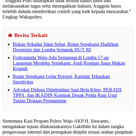
“Anggota Polri diharapkan tidak terlibat dalam judol dan
melaksanakan tugas serta menegakkan hukum, Anggota harus
terlebih dahulu memberikan contoh yang baik kepada masyarakat.”
Ungkap Wakapolres.
🔥 Berita Terkait
Bukan Sekadar Jalan Sehat, Rutan Sengkang Hadirkan
Doorprize dan Lomba Semarak HUT RI
Forkopimda Wajo Adu Semangat di Lomba 17-an
Lapangan Merdeka Sengkang, Andi Rosman Juara Makan
Krupuk
Rutan Sengkang Gelar Porseni, Karutan Tekankan
Sportivitas
Advokat Diduga Diintimidasi Saat Bela Klien, PERADI,
TPPA, dan IKADIN Kompak Desak Polda Riau Usut
Tuntas Dugaan Premanisme
Sementara Kasi Propam Polres Wajo AKP H. Siswanto,
mengatakan tujuan dilaksanakannya Gaktiblin ini dalam rangka
pengawasan internal dan penegakan disiplin sesuai arahan pimpinan