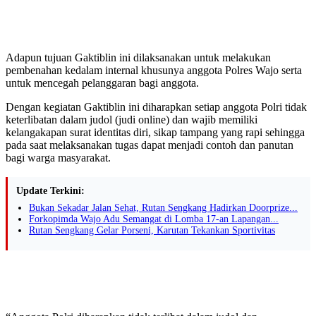
Adapun tujuan Gaktiblin ini dilaksanakan untuk melakukan
pembenahan kedalam internal khusunya anggota Polres Wajo serta
untuk mencegah pelanggaran bagi anggota.
Dengan kegiatan Gaktiblin ini diharapkan setiap anggota Polri tidak
keterlibatan dalam judol (judi online) dan wajib memiliki
kelangakapan surat identitas diri, sikap tampang yang rapi sehingga
pada saat melaksanakan tugas dapat menjadi contoh dan panutan
bagi warga masyarakat.
Update Terkini:
Bukan Sekadar Jalan Sehat, Rutan Sengkang Hadirkan Doorprize...
Forkopimda Wajo Adu Semangat di Lomba 17-an Lapangan...
Rutan Sengkang Gelar Porseni, Karutan Tekankan Sportivitas