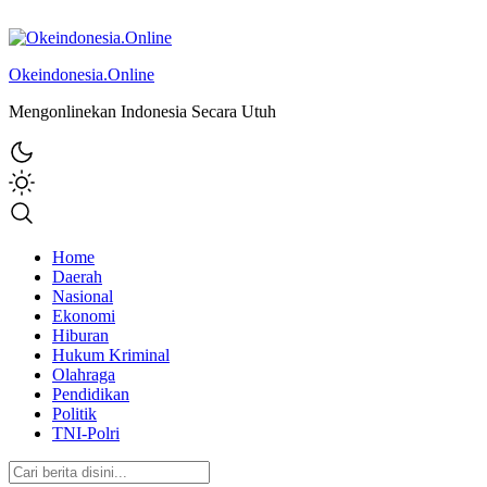
Okeindonesia.Online
Mengonlinekan Indonesia Secara Utuh
Home
Daerah
Nasional
Ekonomi
Hiburan
Hukum Kriminal
Olahraga
Pendidikan
Politik
TNI-Polri