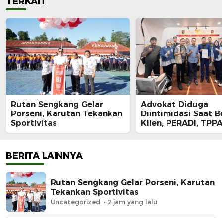
TERKAIT
Rutan Sengkang Gelar
Advokat Diduga
Porseni, Karutan Tekankan
Diintimidasi Saat B
Sportivitas
Klien, PERADI, TPPA
IKADIN Kompak De
Polda Riau Usut Tu
Dugaan Premanism
BERITA LAINNYA
Rutan Sengkang Gelar Porseni, Karutan
Tekankan Sportivitas
Uncategorized
2 jam yang lalu