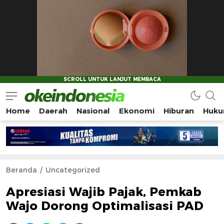
Home
Daerah
Nasional
Ekonomi
Hiburan
Huku
Okeindonesia.Online
Mengonlinekan Indonesia Secara Utuh
Beranda
Uncategorized
Apresiasi Wajib Pajak, Pemkab
Wajo Dorong Optimalisasi PAD