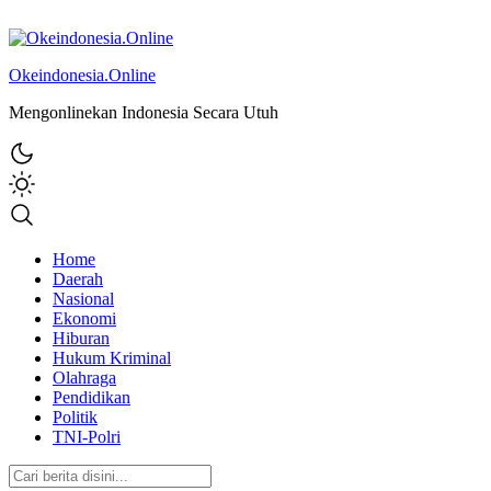
Okeindonesia.Online
Mengonlinekan Indonesia Secara Utuh
Home
Daerah
Nasional
Ekonomi
Hiburan
Hukum Kriminal
Olahraga
Pendidikan
Politik
TNI-Polri