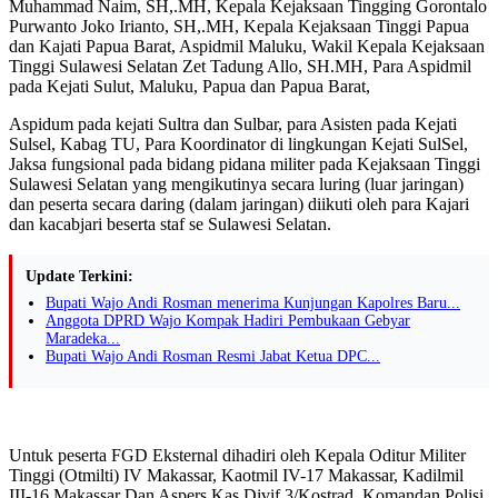
Muhammad Naim, SH,.MH, Kepala Kejaksaan Tingging Gorontalo
Purwanto Joko Irianto, SH,.MH, Kepala Kejaksaan Tinggi Papua
dan Kajati Papua Barat, Aspidmil Maluku, Wakil Kepala Kejaksaan
Tinggi Sulawesi Selatan Zet Tadung Allo, SH.MH, Para Aspidmil
pada Kejati Sulut, Maluku, Papua dan Papua Barat,
Aspidum pada kejati Sultra dan Sulbar, para Asisten pada Kejati
Sulsel, Kabag TU, Para Koordinator di lingkungan Kejati SulSel,
Jaksa fungsional pada bidang pidana militer pada Kejaksaan Tinggi
Sulawesi Selatan yang mengikutinya secara luring (luar jaringan)
dan peserta secara daring (dalam jaringan) diikuti oleh para Kajari
dan kacabjari beserta staf se Sulawesi Selatan.
Update Terkini:
Bupati Wajo Andi Rosman menerima Kunjungan Kapolres Baru...
Anggota DPRD Wajo Kompak Hadiri Pembukaan Gebyar
Maradeka...
Bupati Wajo Andi Rosman Resmi Jabat Ketua DPC...
Untuk peserta FGD Eksternal dihadiri oleh Kepala Oditur Militer
Tinggi (Otmilti) IV Makassar, Kaotmil IV-17 Makassar, Kadilmil
III-16 Makassar Dan Aspers Kas Divif 3/Kostrad, Komandan Polisi