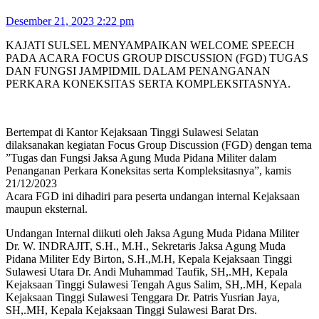
Desember 21, 2023 2:22 pm
KAJATI SULSEL MENYAMPAIKAN WELCOME SPEECH
PADA ACARA FOCUS GROUP DISCUSSION (FGD) TUGAS
DAN FUNGSI JAMPIDMIL DALAM PENANGANAN
PERKARA KONEKSITAS SERTA KOMPLEKSITASNYA.
Bertempat di Kantor Kejaksaan Tinggi Sulawesi Selatan
dilaksanakan kegiatan Focus Group Discussion (FGD) dengan tema
”Tugas dan Fungsi Jaksa Agung Muda Pidana Militer dalam
Penanganan Perkara Koneksitas serta Kompleksitasnya”, kamis
21/12/2023
Acara FGD ini dihadiri para peserta undangan internal Kejaksaan
maupun eksternal.
Undangan Internal diikuti oleh Jaksa Agung Muda Pidana Militer
Dr. W. INDRAJIT, S.H., M.H., Sekretaris Jaksa Agung Muda
Pidana Militer Edy Birton, S.H.,M.H, Kepala Kejaksaan Tinggi
Sulawesi Utara Dr. Andi Muhammad Taufik, SH,.MH, Kepala
Kejaksaan Tinggi Sulawesi Tengah Agus Salim, SH,.MH, Kepala
Kejaksaan Tinggi Sulawesi Tenggara Dr. Patris Yusrian Jaya,
SH,.MH, Kepala Kejaksaan Tinggi Sulawesi Barat Drs.