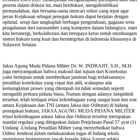
peserta dalam diskusi ini, mari berdiskusi, mengidentifikasi
permasalahan, dan bersama-sama mencari solusi yang tepat agar
peran Kejaksaan sebagai penegak hukum dapat berjalan dengan
optimal. serap dan tangkaplah berbagai pengetahuan, gagasan serta
pengalaman dari narasumber yang kompeten dalam bidangnya. mari
kita bersinergi, berkolaborasi dan berupaya keras untuk membangun
sistem hukum yang kuat dan berintegritas di indonesia khususnya di
Sulawesi Selatan.
Jaksa Agung Muda Pidana Militer Dr. W. INDRAJIT, S.H., M.H.
juga menyampaikan bahwa maksud dan tujuan dari Koneksitas
yaitu bertujuan untuk memberikan jaminan bagi terlaksananya
peradilan koneksitas yang cepat dan adil, walaupun ada
kemungkinan proses yang ditempuh ini tidak semudah seperti
mengadili perkara pidana biasa, Namun dengan adanya Jampidmil
tersebut, telah terdapat relasi kelembagaan yang sangat kuat dan erat
antara Kejaksaan dan TNI (antara Jaksa dan Oditurat) di bidang
penegakan hukum, JAKSA AGUNG MUDA PIDANA MILITER
relasi kelembagaan antara Jaksa dan Oditurat tersebut merupakan
mandat regulasi yang ditegaskan dalam Penjelasan Pasal 57 ayat (1)
Undang -Undang Peradilan Militer yang menyebutkan bahwa
Oditur Jenderal dalam melaksanakan tugas di bidang teknis
penuntutan bertanggung jawab kepada Jaksa Agung selaku