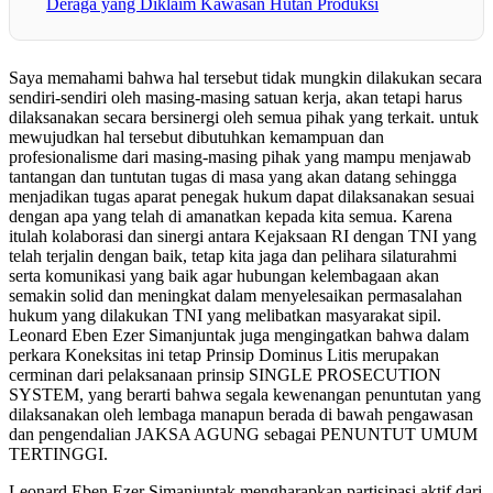
Deraga yang Diklaim Kawasan Hutan Produksi
Saya memahami bahwa hal tersebut tidak mungkin dilakukan secara
sendiri-sendiri oleh masing-masing satuan kerja, akan tetapi harus
dilaksanakan secara bersinergi oleh semua pihak yang terkait. untuk
mewujudkan hal tersebut dibutuhkan kemampuan dan
profesionalisme dari masing-masing pihak yang mampu menjawab
tantangan dan tuntutan tugas di masa yang akan datang sehingga
menjadikan tugas aparat penegak hukum dapat dilaksanakan sesuai
dengan apa yang telah di amanatkan kepada kita semua. Karena
itulah kolaborasi dan sinergi antara Kejaksaan RI dengan TNI yang
telah terjalin dengan baik, tetap kita jaga dan pelihara silaturahmi
serta komunikasi yang baik agar hubungan kelembagaan akan
semakin solid dan meningkat dalam menyelesaikan permasalahan
hukum yang dilakukan TNI yang melibatkan masyarakat sipil.
Leonard Eben Ezer Simanjuntak juga mengingatkan bahwa dalam
perkara Koneksitas ini tetap Prinsip Dominus Litis merupakan
cerminan dari pelaksanaan prinsip SINGLE PROSECUTION
SYSTEM, yang berarti bahwa segala kewenangan penuntutan yang
dilaksanakan oleh lembaga manapun berada di bawah pengawasan
dan pengendalian JAKSA AGUNG sebagai PENUNTUT UMUM
TERTINGGI.
Leonard Eben Ezer Simanjuntak mengharapkan partisipasi aktif dari