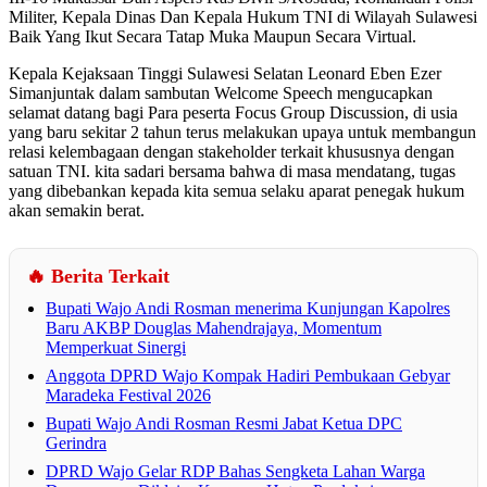
Militer, Kepala Dinas Dan Kepala Hukum TNI di Wilayah Sulawesi
Baik Yang Ikut Secara Tatap Muka Maupun Secara Virtual.
Kepala Kejaksaan Tinggi Sulawesi Selatan Leonard Eben Ezer
Simanjuntak dalam sambutan Welcome Speech mengucapkan
selamat datang bagi Para peserta Focus Group Discussion, di usia
yang baru sekitar 2 tahun terus melakukan upaya untuk membangun
relasi kelembagaan dengan stakeholder terkait khususnya dengan
satuan TNI. kita sadari bersama bahwa di masa mendatang, tugas
yang dibebankan kepada kita semua selaku aparat penegak hukum
akan semakin berat.
🔥 Berita Terkait
Bupati Wajo Andi Rosman menerima Kunjungan Kapolres
Baru AKBP Douglas Mahendrajaya, Momentum
Memperkuat Sinergi
Anggota DPRD Wajo Kompak Hadiri Pembukaan Gebyar
Maradeka Festival 2026
Bupati Wajo Andi Rosman Resmi Jabat Ketua DPC
Gerindra
DPRD Wajo Gelar RDP Bahas Sengketa Lahan Warga