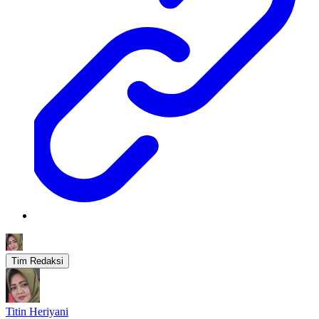
Tim Redaksi
Titin Heriyani