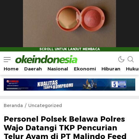
Home
Daerah
Nasional
Ekonomi
Hiburan
Huku
Okeindonesia.Online
Mengonlinekan Indonesia Secara Utuh
Beranda
Uncategorized
Personel Polsek Belawa Polres
Wajo Datangi TKP Pencurian
Telur Ayam di PT Malindo Feed