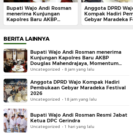
Bupati Wajo Andi Rosman
Anggota DPRD Waj
menerima Kunjungan
Kompak Hadiri Pe
Kapolres Baru AKBP
Gebyar Maradeka Fe
Douglas Mahendrajaya,
2026
Momentum Memperkuat
Sinergi
BERITA LAINNYA
Bupati Wajo Andi Rosman menerima
Kunjungan Kapolres Baru AKBP
Douglas Mahendrajaya, Momentum
Memperkuat Sinergi
Uncategorized
8 jam yang lalu
Anggota DPRD Wajo Kompak Hadiri
Pembukaan Gebyar Maradeka Festival
2026
Uncategorized
18 jam yang lalu
Bupati Wajo Andi Rosman Resmi Jabat
Ketua DPC Gerindra
Uncategorized
1 hari yang lalu