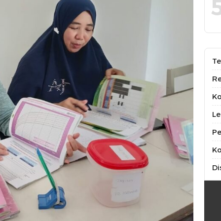
Te
Re
K
Le
Pe
Ko
Di