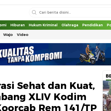
uh
omi
Hiburan
Hukum Kriminal
Olahraga
Pendidikan
Po
Wajo
Video
B
asi Sehat dan Kuat,
abang XLIV Kodim
Koorcab Rem 141/TP