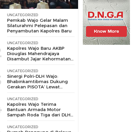
UNCATEGORIZED
1
Pemkab Wajo Gelar Malam
Silaturahmi Pelepasan dan
Penyambutan Kapolres Baru
UNCATEGORIZED
2
Kapolres Wajo Baru AKBP
Diouglas Mahendrajaya
Disambut Jajar Kehormatan
dan Tari Padduppa
UNCATEGORIZED
3
Sinergi Polri-DLH Wajo:
Bhabinkamtibmas Dukung
Gerakan PISOTA’ Lewat
Motor Sampah
UNCATEGORIZED
4
Kapolres Wajo Terima
Bantuan Armada Motor
Sampah Roda Tiga dari DLH
untuk Dukung Gerakan
Peduli Lingkungan
UNCATEGORIZED