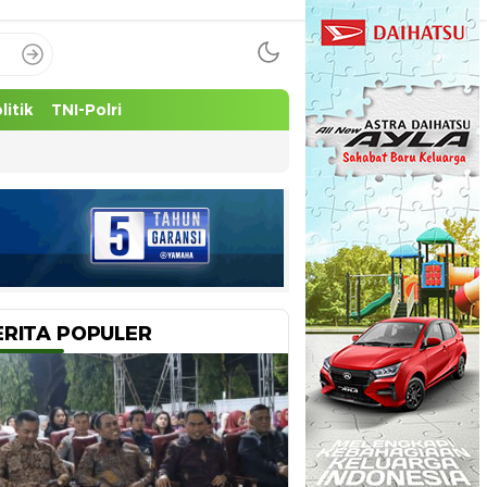
litik
TNI-Polri
ERITA POPULER