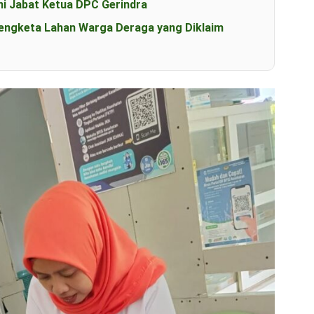
i Jabat Ketua DPC Gerindra
engketa Lahan Warga Deraga yang Diklaim