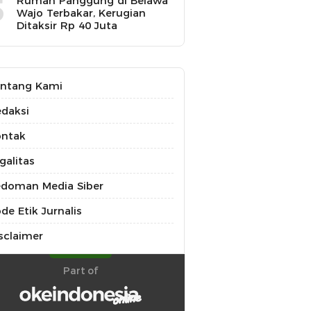
5
Rumah Panggung di Belawa
Wajo Terbakar, Kerugian
Ditaksir Rp 40 Juta
ntang Kami
daksi
ontak
galitas
doman Media Siber
de Etik Jurnalis
sclaimer
Part of