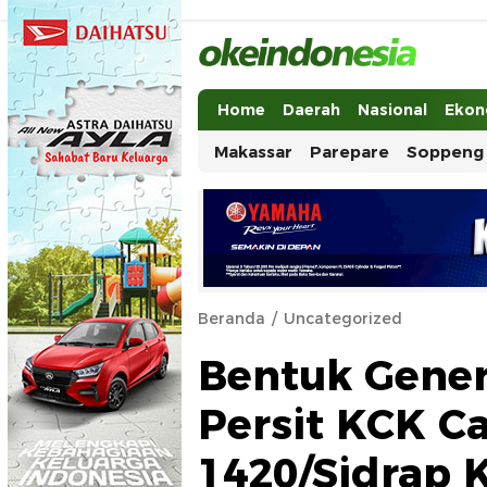
Okeindonesia.Online
Mengonlinekan Indonesia Secara Ut
Home
Daerah
Nasional
Ekon
Makassar
Parepare
Soppeng
Beranda
Uncategorized
Bentuk Gener
Persit KCK C
1420/Sidrap 