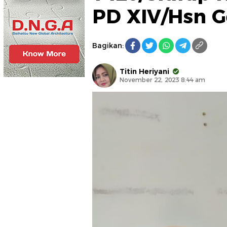
PD XIV/Hsn G
Bagikan:
Titin Heriyani
November 22, 2023 8:44 am