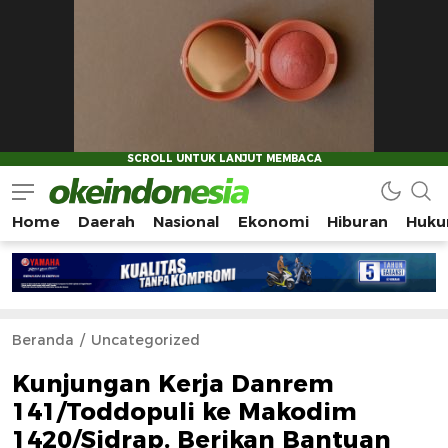
Home
Daerah
Nasional
Ekonomi
Hiburan
Huku
Okeindonesia.Online
Mengonlinekan Indonesia Secara Utuh
Beranda
Uncategorized
Kunjungan Kerja Danrem
141/Toddopuli ke Makodim
1420/Sidrap, Berikan Bantuan