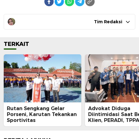
Tim Redaksi
TERKAIT
Rutan Sengkang Gelar
Advokat Diduga
Porseni, Karutan Tekankan
Diintimidasi Saat B
Sportivitas
Klien, PERADI, TPPA
IKADIN Kompak De
Polda Riau Usut Tu
Dugaan Premanism