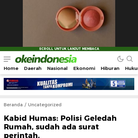
Home
Daerah
Nasional
Ekonomi
Hiburan
Huku
Okeindonesia.Online
Mengonlinekan Indonesia Secara Utuh
Beranda
Uncategorized
Kabid Humas: Polisi Geledah
Rumah, sudah ada surat
perintah.