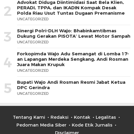
Advokat Diduga Diintimidasi Saat Bela Klien,
2
PERADI, TPPA, dan IKADIN Kompak Desak
Polda Riau Usut Tuntas Dugaan Premanisme
UNCATEGORIZED
Sinergi Polri-DLH Wajo: Bhabinkamtibmas
3
Dukung Gerakan PISOTA’ Lewat Motor Sampah
UNCATEGORIZED
Forkopimda Wajo Adu Semangat di Lomba 17-
4
an Lapangan Merdeka Sengkang, Andi Rosman
Juara Makan Krupuk
UNCATEGORIZED
Bupati Wajo Andi Rosman Resmi Jabat Ketua
5
DPC Gerindra
UNCATEGORIZED
Tentang Kami
Redaksi
Kontak
Legalitas
Pedoman Media Siber
Kode Etik Jurnalis
Disclaimer