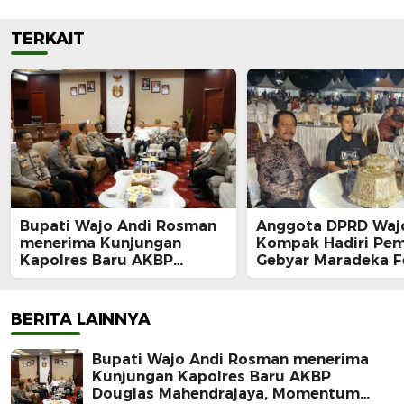
TERKAIT
Bupati Wajo Andi Rosman
Anggota DPRD Waj
menerima Kunjungan
Kompak Hadiri Pe
Kapolres Baru AKBP
Gebyar Maradeka Fe
Douglas Mahendrajaya,
2026
Momentum Memperkuat
Sinergi
BERITA LAINNYA
Bupati Wajo Andi Rosman menerima
Kunjungan Kapolres Baru AKBP
Douglas Mahendrajaya, Momentum