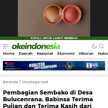
Home
Daerah
Nasional
Ekonomi
Hiburan
Huku
Okeindonesia.Online
Mengonlinekan Indonesia Secara Utuh
Beranda
Uncategorized
Pembagian Sembako di Desa
Bulucenrana, Babinsa Terima
Pujian dan Terima Kasih dari