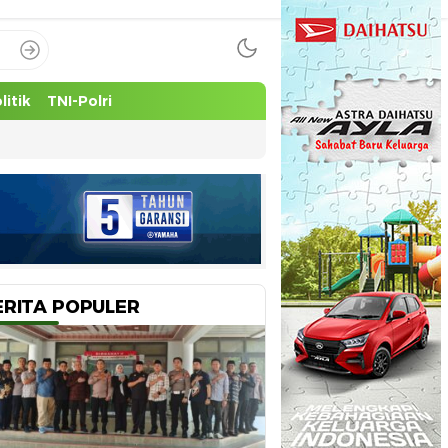
litik
TNI-Polri
ERITA POPULER