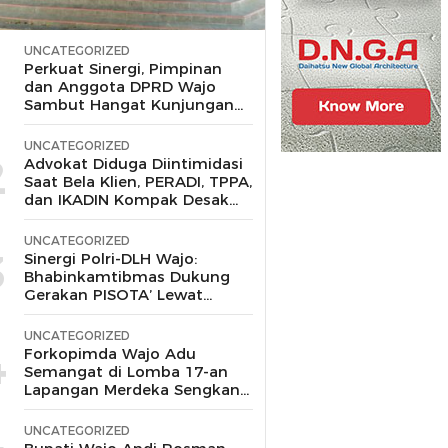
UNCATEGORIZED
1
Perkuat Sinergi, Pimpinan
dan Anggota DPRD Wajo
Sambut Hangat Kunjungan
Silaturahmi Kapolres Wajo
yang Baru,
UNCATEGORIZED
2
Advokat Diduga Diintimidasi
Saat Bela Klien, PERADI, TPPA,
dan IKADIN Kompak Desak
Polda Riau Usut Tuntas
Dugaan Premanisme
UNCATEGORIZED
3
Sinergi Polri-DLH Wajo:
Bhabinkamtibmas Dukung
Gerakan PISOTA’ Lewat
Motor Sampah
UNCATEGORIZED
4
Forkopimda Wajo Adu
Semangat di Lomba 17-an
Lapangan Merdeka Sengkang,
Andi Rosman Juara Makan
Krupuk
UNCATEGORIZED