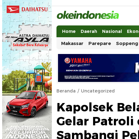
Okeindonesia.Online
Mengonlinekan Indonesia Secara Ut
Home
Daerah
Nasional
Ekon
Makassar
Parepare
Soppeng
Beranda
Uncategorized
Kapolsek Bel
Gelar Patroli
Sambangi Pe