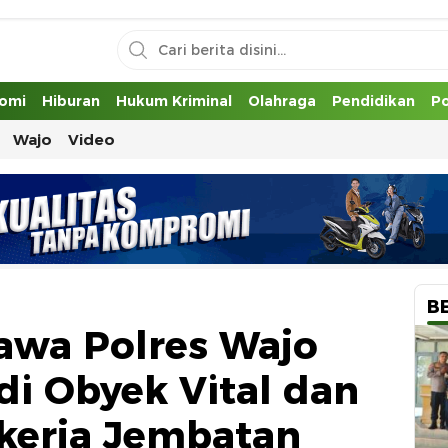
uh
omi
Hiburan
Hukum Kriminal
Olahraga
Pendidikan
Po
Wajo
Video
B
awa Polres Wajo
 di Obyek Vital dan
kerja Jembatan