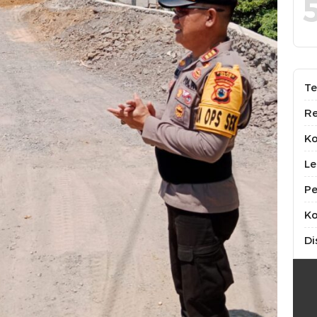
Te
Re
K
Le
Pe
Ko
Di