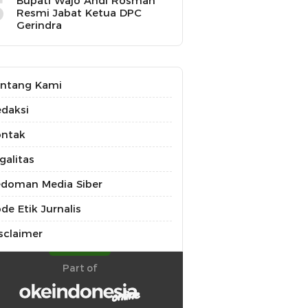
5
Bupati Wajo Andi Rosman
Resmi Jabat Ketua DPC
Gerindra
ntang Kami
daksi
ontak
galitas
doman Media Siber
de Etik Jurnalis
sclaimer
Part of