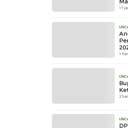
Ma
Sin
17 ja
UNC
An
Pe
20
1 har
UNC
Bu
Ke
2 har
UNC
DP