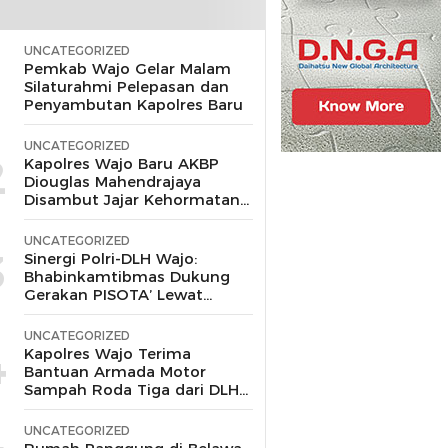
UNCATEGORIZED
1
Pemkab Wajo Gelar Malam
Silaturahmi Pelepasan dan
Penyambutan Kapolres Baru
UNCATEGORIZED
2
Kapolres Wajo Baru AKBP
Diouglas Mahendrajaya
Disambut Jajar Kehormatan
dan Tari Padduppa
UNCATEGORIZED
3
Sinergi Polri-DLH Wajo:
Bhabinkamtibmas Dukung
Gerakan PISOTA’ Lewat
Motor Sampah
UNCATEGORIZED
4
Kapolres Wajo Terima
Bantuan Armada Motor
Sampah Roda Tiga dari DLH
untuk Dukung Gerakan
Peduli Lingkungan
UNCATEGORIZED