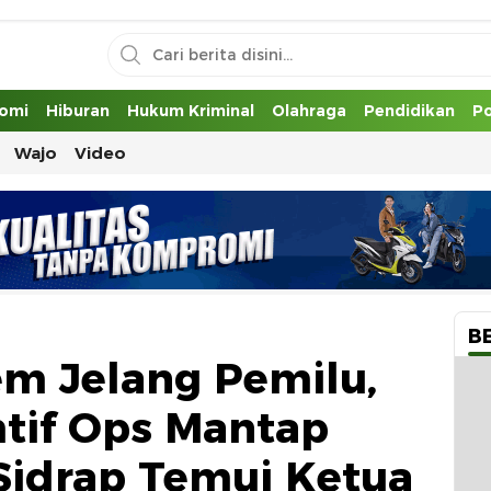
uh
omi
Hiburan
Hukum Kriminal
Olahraga
Pendidikan
Po
Wajo
Video
B
em Jelang Pemilu,
tif Ops Mantap
 Sidrap Temui Ketua