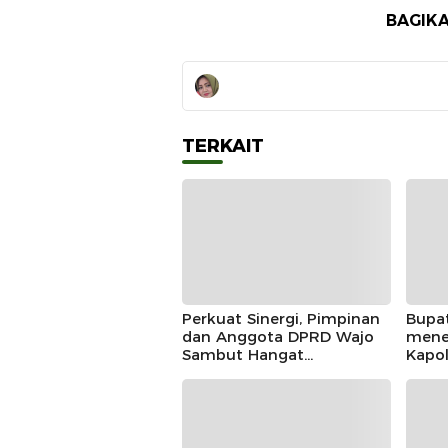
BAGIKA
TERKAIT
Perkuat Sinergi, Pimpinan
Bupa
dan Anggota DPRD Wajo
mene
Sambut Hangat
Kapo
Kunjungan Silaturahmi
Doug
Kapolres Wajo yang Baru,
Mome
Siner