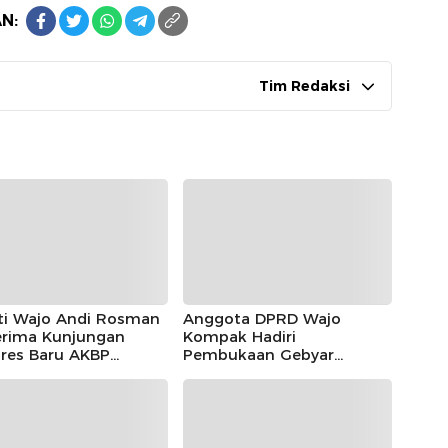
N:
Tim Redaksi
ti Wajo Andi Rosman
Anggota DPRD Wajo
rima Kunjungan
Kompak Hadiri
lres Baru AKBP
Pembukaan Gebyar
las Mahendrajaya,
Maradeka Festival 2026
ntum Memperkuat
gi