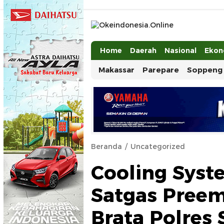
Okeindonesia.Online
Mengonlinekan Indonesia Secara Ut
Home
Daerah
Nasional
Ekon
Makassar
Parepare
Soppeng
Beranda
Uncategorized
Cooling Syst
Satgas Preem
Brata Polres