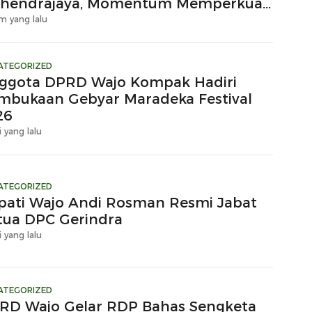
hendrajaya, Momentum Memperkuat
ergi
m yang lalu
ATEGORIZED
ggota DPRD Wajo Kompak Hadiri
mbukaan Gebyar Maradeka Festival
26
i yang lalu
ATEGORIZED
pati Wajo Andi Rosman Resmi Jabat
tua DPC Gerindra
i yang lalu
ATEGORIZED
RD Wajo Gelar RDP Bahas Sengketa