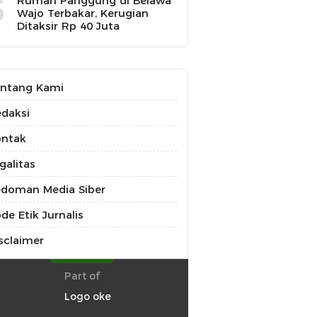
5
Rumah Panggung di Belawa
Wajo Terbakar, Kerugian
Ditaksir Rp 40 Juta
ntang Kami
daksi
ontak
galitas
doman Media Siber
de Etik Jurnalis
sclaimer
Part of