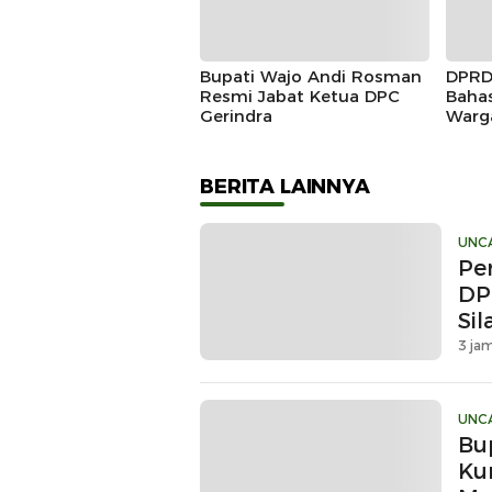
Bupati Wajo Andi Rosman
DPRD
Resmi Jabat Ketua DPC
Baha
Gerindra
Warg
Dikl
Prod
BERITA LAINNYA
UNC
Pe
DP
Si
3 jam
UNC
Bu
Ku