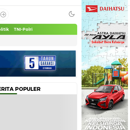
litik
TNI-Polri
ERITA POPULER