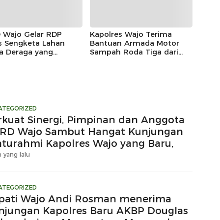
 Wajo Gelar RDP
Kapolres Wajo Terima
s Sengketa Lahan
Bantuan Armada Motor
a Deraga yang
Sampah Roda Tiga dari
aim Kawasan Hutan
DLH untuk Dukung
uksi
Gerakan Peduli
Lingkungan
ATEGORIZED
rkuat Sinergi, Pimpinan dan Anggota
RD Wajo Sambut Hangat Kunjungan
laturahmi Kapolres Wajo yang Baru,
 yang lalu
ATEGORIZED
pati Wajo Andi Rosman menerima
njungan Kapolres Baru AKBP Douglas