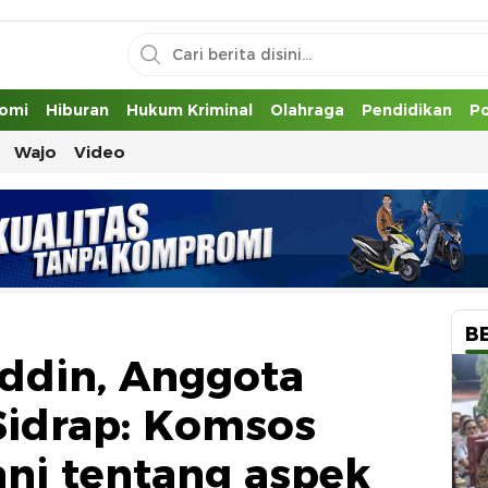
uh
omi
Hiburan
Hukum Kriminal
Olahraga
Pendidikan
Po
Wajo
Video
B
ddin, Anggota
Sidrap: Komsos
ni tentang aspek