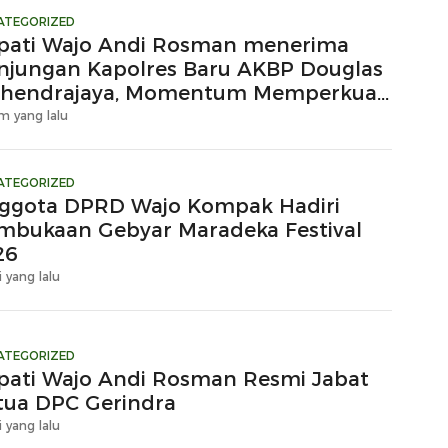
ATEGORIZED
pati Wajo Andi Rosman menerima
njungan Kapolres Baru AKBP Douglas
hendrajaya, Momentum Memperkuat
ergi
m yang lalu
ATEGORIZED
ggota DPRD Wajo Kompak Hadiri
mbukaan Gebyar Maradeka Festival
26
i yang lalu
ATEGORIZED
pati Wajo Andi Rosman Resmi Jabat
tua DPC Gerindra
i yang lalu