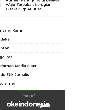
5
Rumah Panggung di Belawa
Wajo Terbakar, Kerugian
Ditaksir Rp 40 Juta
ntang Kami
daksi
ontak
galitas
doman Media Siber
de Etik Jurnalis
sclaimer
Part of