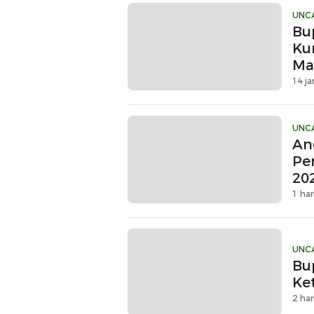
UNC
Bu
Ku
Ma
Sin
14 ja
UNC
An
Pe
20
1 har
UNC
Bu
Ke
2 har