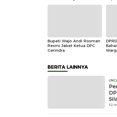
Kunjungan Silaturahmi
Doug
Kapolres Wajo yang Baru,
Mome
Siner
Bupati Wajo Andi Rosman
DPRD
Resmi Jabat Ketua DPC
Baha
Gerindra
Warg
Dikl
Prod
BERITA LAINNYA
UNC
Pe
DP
Si
52 m