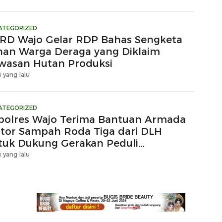
ATEGORIZED
RD Wajo Gelar RDP Bahas Sengketa
han Warga Deraga yang Diklaim
wasan Hutan Produksi
i yang lalu
ATEGORIZED
polres Wajo Terima Bantuan Armada
tor Sampah Roda Tiga dari DLH
tuk Dukung Gerakan Peduli
ngkungan
i yang lalu