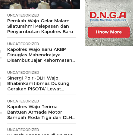
UNCATEGORIZED
1
Pemkab Wajo Gelar Malam
Silaturahmi Pelepasan dan
Penyambutan Kapolres Baru
UNCATEGORIZED
2
Kapolres Wajo Baru AKBP
Diouglas Mahendrajaya
Disambut Jajar Kehormatan
dan Tari Padduppa
UNCATEGORIZED
3
Sinergi Polri-DLH Wajo:
Bhabinkamtibmas Dukung
Gerakan PISOTA’ Lewat
Motor Sampah
UNCATEGORIZED
4
Kapolres Wajo Terima
Bantuan Armada Motor
Sampah Roda Tiga dari DLH
untuk Dukung Gerakan
Peduli Lingkungan
UNCATEGORIZED