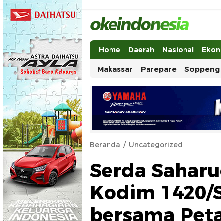
Okeindonesia.Online
Mengonlinekan Indonesia Secara Ut
Home
Daerah
Nasional
Ekon
Makassar
Parepare
Soppeng
Beranda
Uncategorized
Serda Saharu
Kodim 1420/
bersama Peta