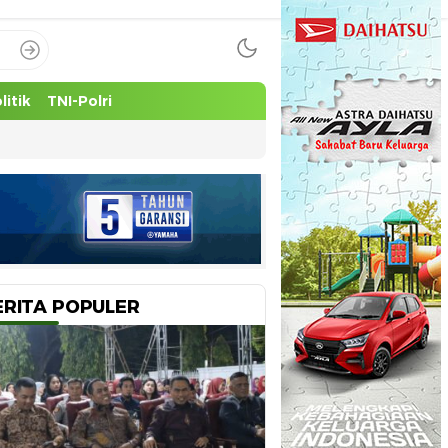
litik
TNI-Polri
ERITA POPULER