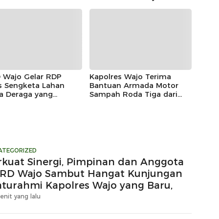
las Mahendrajaya,
Maradeka Festival 2026
ntum Memperkuat
gi
 Wajo Gelar RDP
Kapolres Wajo Terima
s Sengketa Lahan
Bantuan Armada Motor
a Deraga yang
Sampah Roda Tiga dari
aim Kawasan Hutan
DLH untuk Dukung
uksi
Gerakan Peduli
Lingkungan
ATEGORIZED
rkuat Sinergi, Pimpinan dan Anggota
RD Wajo Sambut Hangat Kunjungan
laturahmi Kapolres Wajo yang Baru,
enit yang lalu