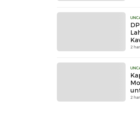
UNC
DP
La
Ka
2 har
UNC
Ka
Mo
un
Li
2 har