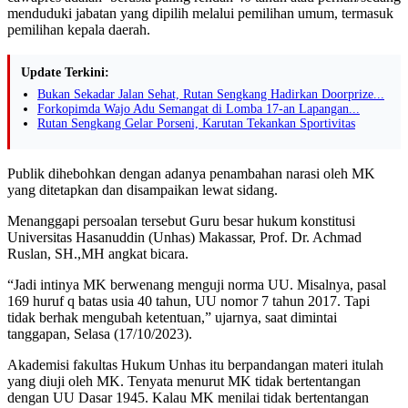
menduduki jabatan yang dipilih melalui pemilihan umum, termasuk
pemilihan kepala daerah.
Update Terkini:
Bukan Sekadar Jalan Sehat, Rutan Sengkang Hadirkan Doorprize...
Forkopimda Wajo Adu Semangat di Lomba 17-an Lapangan...
Rutan Sengkang Gelar Porseni, Karutan Tekankan Sportivitas
Publik dihebohkan dengan adanya penambahan narasi oleh MK
yang ditetapkan dan disampaikan lewat sidang.
Menanggapi persoalan tersebut Guru besar hukum konstitusi
Universitas Hasanuddin (Unhas) Makassar, Prof. Dr. Achmad
Ruslan, SH.,MH angkat bicara.
“Jadi intinya MK berwenang menguji norma UU. Misalnya, pasal
169 huruf q batas usia 40 tahun, UU nomor 7 tahun 2017. Tapi
tidak berhak mengubah ketentuan,” ujarnya, saat dimintai
tanggapan, Selasa (17/10/2023).
Akademisi fakultas Hukum Unhas itu berpandangan materi itulah
yang diuji oleh MK. Tenyata menurut MK tidak bertentangan
dengan UU Dasar 1945. Kalau MK menilai tidak bertentangan