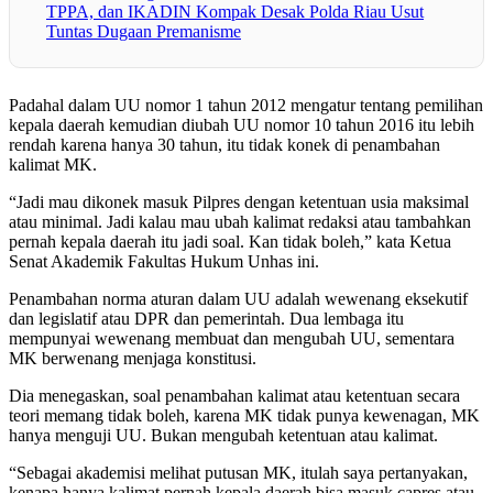
TPPA, dan IKADIN Kompak Desak Polda Riau Usut
Tuntas Dugaan Premanisme
Padahal dalam UU nomor 1 tahun 2012 mengatur tentang pemilihan
kepala daerah kemudian diubah UU nomor 10 tahun 2016 itu lebih
rendah karena hanya 30 tahun, itu tidak konek di penambahan
kalimat MK.
“Jadi mau dikonek masuk Pilpres dengan ketentuan usia maksimal
atau minimal. Jadi kalau mau ubah kalimat redaksi atau tambahkan
pernah kepala daerah itu jadi soal. Kan tidak boleh,” kata Ketua
Senat Akademik Fakultas Hukum Unhas ini.
Penambahan norma aturan dalam UU adalah wewenang eksekutif
dan legislatif atau DPR dan pemerintah. Dua lembaga itu
mempunyai wewenang membuat dan mengubah UU, sementara
MK berwenang menjaga konstitusi.
Dia menegaskan, soal penambahan kalimat atau ketentuan secara
teori memang tidak boleh, karena MK tidak punya kewenagan, MK
hanya menguji UU. Bukan mengubah ketentuan atau kalimat.
“Sebagai akademisi melihat putusan MK, itulah saya pertanyakan,
kenapa hanya kalimat pernah kepala daerah bisa masuk capres atau