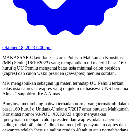
Oktober 18, 2023 6:00 pm
MAKASSAR Okeindonesia.com- Putusan Mahkamah Konstitusi
(MK) Senin (16/10/2023) yang mengabulkan uji materiil Pasal 169
huruf q UU Pemilu mengenai batas usia minimal calon presiden
(capres) dan calon wakil presiden (cawapres) menuai sorotan.
MK mengabulkan sebagian uji materi terhadap UU Pemilu terkait
batas usia capres-cawapres yang diajukan mahasiswa UNS bernama
Almas Tsaqibbirru Re A Almas.
Bunyinya menimbang bahwa terhadap norma yang termaktub dalam
pasal 169 huruf q Undang-Undang 7/2017 amar putusan Mahkamah
Konstitusi nomor 90/PUU-XXI/2023 a quo menyatakan
‘persyaratan menjadi calon presiden dan wapres adalah : berusia
paling rendah 40 tahun’, dimaknai menjadi ‘persyaratan capres dan
cawapres adalah ‘berusia paling rendah 40 tahun atau pernah/sedang