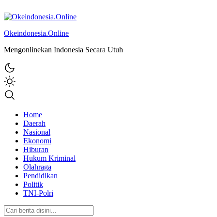
Okeindonesia.Online
Mengonlinekan Indonesia Secara Utuh
Home
Daerah
Nasional
Ekonomi
Hiburan
Hukum Kriminal
Olahraga
Pendidikan
Politik
TNI-Polri