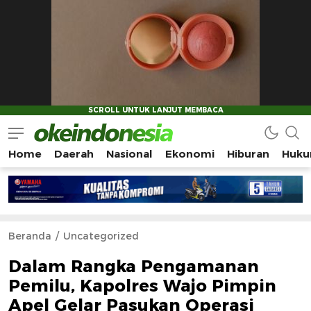
Home
Daerah
Nasional
Ekonomi
Hiburan
Huku
Okeindonesia.Online
Mengonlinekan Indonesia Secara Utuh
Beranda
Uncategorized
Dalam Rangka Pengamanan
Pemilu, Kapolres Wajo Pimpin
Apel Gelar Pasukan Operasi