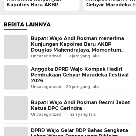
Kapolres Baru AKBP
Gebyar Maradeka Fe
Douglas Mahendrajaya,
2026
Momentum Memperkuat
Sinergi
BERITA LAINNYA
Bupati Wajo Andi Rosman menerima
Kunjungan Kapolres Baru AKBP
Douglas Mahendrajaya, Momentum
Memperkuat Sinergi
Uncategorized
10 jam yang lalu
Anggota DPRD Wajo Kompak Hadiri
Pembukaan Gebyar Maradeka Festival
2026
Uncategorized
20 jam yang lalu
Bupati Wajo Andi Rosman Resmi Jabat
Ketua DPC Gerindra
Uncategorized
1 hari yang lalu
DPRD Wajo Gelar RDP Bahas Sengketa