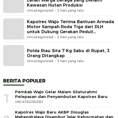
Lahan Warga Deraga yang Diklaim
Kawasan Hutan Produksi
Uncategorized
2 hari yang lalu
Kapolres Wajo Terima Bantuan Armada
Motor Sampah Roda Tiga dari DLH
untuk Dukung Gerakan Peduli
Lingkungan
Uncategorized
2 hari yang lalu
Polda Riau Sita 7 Kg Sabu di Rupat, 3
Orang Ditangkap
Uncategorized
3 hari yang lalu
BERITA POPULER
Pemkab Wajo Gelar Malam Silaturahmi
1
Pelepasan dan Penyambutan Kapolres Baru
UNCATEGORIZED
Kapolres Wajo Baru AKBP Diouglas
Mahendrajaya Disambut Jajar Kehormatan dan