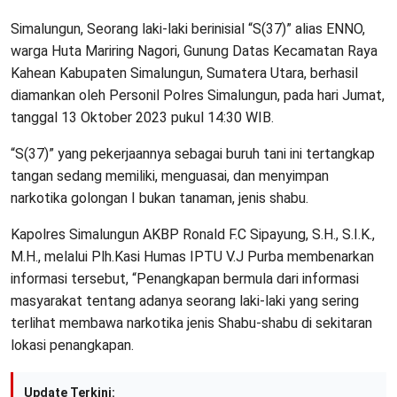
Simalungun, Seorang laki-laki berinisial “S(37)” alias ENNO,
warga Huta Mariring Nagori, Gunung Datas Kecamatan Raya
Kahean Kabupaten Simalungun, Sumatera Utara, berhasil
diamankan oleh Personil Polres Simalungun, pada hari Jumat,
tanggal 13 Oktober 2023 pukul 14:30 WIB.
“S(37)” yang pekerjaannya sebagai buruh tani ini tertangkap
tangan sedang memiliki, menguasai, dan menyimpan
narkotika golongan I bukan tanaman, jenis shabu.
Kapolres Simalungun AKBP Ronald F.C Sipayung, S.H., S.I.K.,
M.H., melalui Plh.Kasi Humas IPTU V.J Purba membenarkan
informasi tersebut, “Penangkapan bermula dari informasi
masyarakat tentang adanya seorang laki-laki yang sering
terlihat membawa narkotika jenis Shabu-shabu di sekitaran
lokasi penangkapan.
Update Terkini: