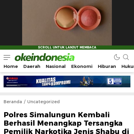
Home
Daerah
Nasional
Ekonomi
Hiburan
Huku
Okeindonesia.Online
Mengonlinekan Indonesia Secara Utuh
Beranda
Uncategorized
Polres Simalungun Kembali
Berhasil Menangkap Tersangka
Pemilik Narkotika Jenis Shabu di