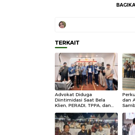
BAGIKA
TERKAIT
Advokat Diduga
Perku
Diintimidasi Saat Bela
dan 
Klien, PERADI, TPPA, dan
Samb
IKADIN Kompak Desak
Kunj
Polda Riau Usut Tuntas
Kapol
Dugaan Premanisme