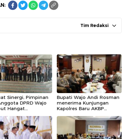
N:
Tim Redaksi
at Sinergi, Pimpinan
Bupati Wajo Andi Rosman
Anggota DPRD Wajo
menerima Kunjungan
ut Hangat
Kapolres Baru AKBP
ungan Silaturahmi
Douglas Mahendrajaya,
res Wajo yang Baru,
Momentum Memperkuat
Sinergi