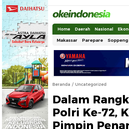
Okeindonesia.Online
Mengonlinekan Indonesia Secara Ut
Home
Daerah
Nasional
Ekon
Makassar
Parepare
Soppeng
Beranda
Uncategorized
Dalam Rangk
Polri Ke-72, 
Pimpin Pena