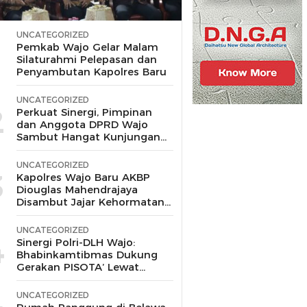
UNCATEGORIZED
1
Pemkab Wajo Gelar Malam
Silaturahmi Pelepasan dan
Penyambutan Kapolres Baru
UNCATEGORIZED
2
Perkuat Sinergi, Pimpinan
dan Anggota DPRD Wajo
Sambut Hangat Kunjungan
Silaturahmi Kapolres Wajo
yang Baru,
UNCATEGORIZED
3
Kapolres Wajo Baru AKBP
Diouglas Mahendrajaya
Disambut Jajar Kehormatan
dan Tari Padduppa
UNCATEGORIZED
4
Sinergi Polri-DLH Wajo:
Bhabinkamtibmas Dukung
Gerakan PISOTA’ Lewat
Motor Sampah
UNCATEGORIZED