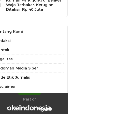
5
Rumah Panggung di Belawa
Wajo Terbakar, Kerugian
Ditaksir Rp 40 Juta
ntang Kami
daksi
ontak
galitas
doman Media Siber
de Etik Jurnalis
sclaimer
Part of