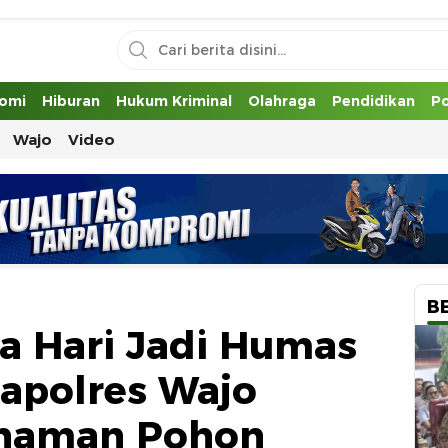
uh
omi
Hiburan
Hukum Kriminal
Olahraga
Pendidikan
Po
Wajo
Video
B
a Hari Jadi Humas
Kapolres Wajo
naman Pohon