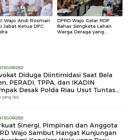
ti Wajo Andi Rosman
DPRD Wajo Gelar RDP
i Jabat Ketua DPC
Bahas Sengketa Lahan
dra
Warga Deraga yang
Diklaim Kawasan Hutan
Produksi
ATEGORIZED
vokat Diduga Diintimidasi Saat Bela
ien, PERADI, TPPA, dan IKADIN
mpak Desak Polda Riau Usut Tuntas
gaan Premanisme
 yang lalu
ATEGORIZED
rkuat Sinergi, Pimpinan dan Anggota
RD Wajo Sambut Hangat Kunjungan