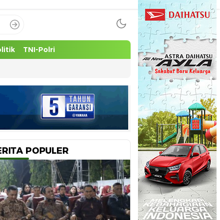
litik
TNI-Polri
ERITA POPULER