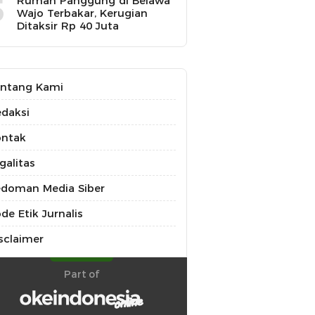
5
Rumah Panggung di Belawa
Wajo Terbakar, Kerugian
Ditaksir Rp 40 Juta
ntang Kami
daksi
ontak
galitas
doman Media Siber
de Etik Jurnalis
sclaimer
Part of