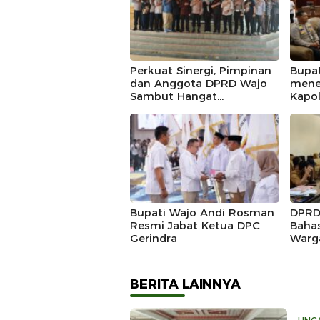
Perkuat Sinergi, Pimpinan
Bupa
dan Anggota DPRD Wajo
mene
Sambut Hangat
Kapo
Kunjungan Silaturahmi
Doug
Kapolres Wajo yang Baru,
Mome
Siner
Bupati Wajo Andi Rosman
DPRD
Resmi Jabat Ketua DPC
Baha
Gerindra
Warg
Dikl
Prod
BERITA LAINNYA