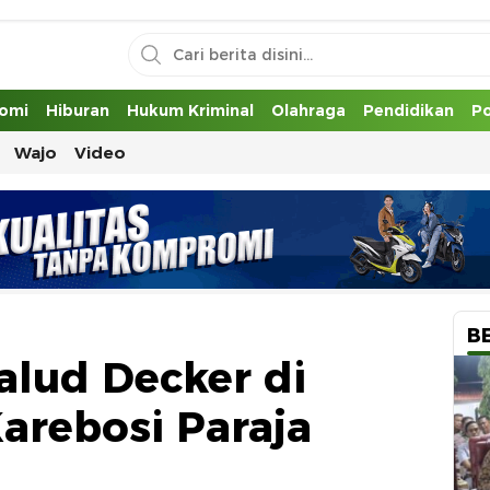
uh
omi
Hiburan
Hukum Kriminal
Olahraga
Pendidikan
Po
Wajo
Video
B
alud Decker di
arebosi Paraja