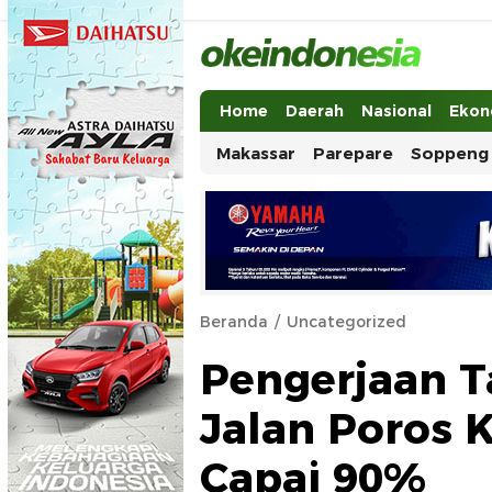
Okeindonesia.Online
Mengonlinekan Indonesia Secara Ut
Home
Daerah
Nasional
Ekon
Makassar
Parepare
Soppeng
Beranda
Uncategorized
Pengerjaan T
Jalan Poros K
Capai 90%