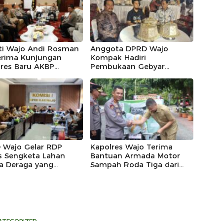
ti Wajo Andi Rosman
Anggota DPRD Wajo
rima Kunjungan
Kompak Hadiri
lres Baru AKBP
Pembukaan Gebyar
las Mahendrajaya,
Maradeka Festival 2026
ntum Memperkuat
gi
 Wajo Gelar RDP
Kapolres Wajo Terima
s Sengketa Lahan
Bantuan Armada Motor
a Deraga yang
Sampah Roda Tiga dari
aim Kawasan Hutan
DLH untuk Dukung
uksi
Gerakan Peduli
Lingkungan