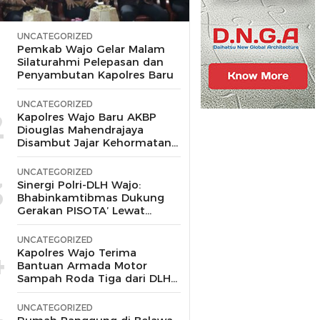
UNCATEGORIZED
1
Pemkab Wajo Gelar Malam
Silaturahmi Pelepasan dan
Penyambutan Kapolres Baru
UNCATEGORIZED
2
Kapolres Wajo Baru AKBP
Diouglas Mahendrajaya
Disambut Jajar Kehormatan
dan Tari Padduppa
UNCATEGORIZED
3
Sinergi Polri-DLH Wajo:
Bhabinkamtibmas Dukung
Gerakan PISOTA’ Lewat
Motor Sampah
UNCATEGORIZED
4
Kapolres Wajo Terima
Bantuan Armada Motor
Sampah Roda Tiga dari DLH
untuk Dukung Gerakan
Peduli Lingkungan
UNCATEGORIZED