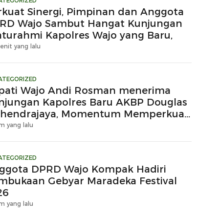
ATEGORIZED
rkuat Sinergi, Pimpinan dan Anggota
RD Wajo Sambut Hangat Kunjungan
laturahmi Kapolres Wajo yang Baru,
enit yang lalu
ATEGORIZED
pati Wajo Andi Rosman menerima
njungan Kapolres Baru AKBP Douglas
hendrajaya, Momentum Memperkuat
ergi
m yang lalu
ATEGORIZED
ggota DPRD Wajo Kompak Hadiri
mbukaan Gebyar Maradeka Festival
26
m yang lalu